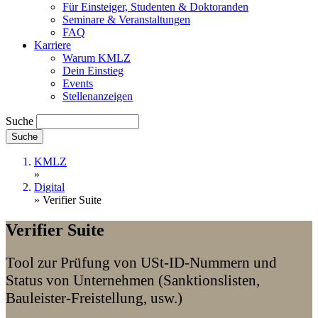
Für Einsteiger, Studenten & Doktoranden
Seminare & Veranstaltungen
FAQ
Karriere
Warum KMLZ
Dein Einstieg
Events
Stellenanzeigen
Suche
KMLZ
»
Digital
» Verifier Suite
Verifier Suite
Tool zur Prüfung von USt-ID-Nummern und
Status von Unternehmen (Sanktionslisten,
Bauleister-Freistellung, usw.)