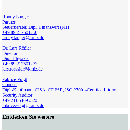
Ronny Langer
Partner
Steuerberater, Dipl.-Finanzwirt (FH)
+49 89 217501250
ronny.langer@kmlz.de
Dr. Lars Rößler
Director
Dipl.-Physiker
+49 89 217501273
lars.roessler@kmlz.de
Fabrice Voigt
Counsel
Dipl.-Kaufmann, CISA, CDPSE, ISO 27001-Certified Inform.
Security Auditor
+49 211 54095320
fabrice.voigt@kmlz.de
Entdecken Sie weitere