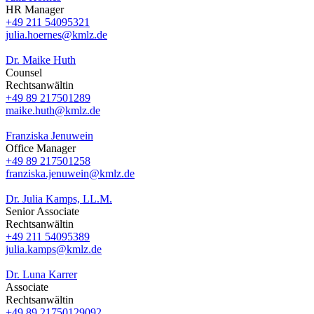
HR Manager
+49 211 54095321
julia.hoernes@kmlz.de
Dr. Maike Huth
Counsel
Rechtsanwältin
+49 89 217501289
maike.huth@kmlz.de
Franziska Jenuwein
Office Manager
+49 89 217501258
franziska.jenuwein@kmlz.de
Dr. Julia Kamps, LL.M.
Senior Associate
Rechtsanwältin
+49 211 54095389
julia.kamps@kmlz.de
Dr. Luna Karrer
Associate
Rechtsanwältin
+49 89 21750129092