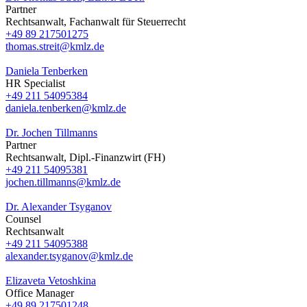
Partner
Rechtsanwalt, Fachanwalt für Steuerrecht
+49 89 217501275
thomas.streit@kmlz.de
Daniela Tenberken
HR Specialist
+49 211 54095384
daniela.tenberken@kmlz.de
Dr. Jochen Tillmanns
Partner
Rechtsanwalt, Dipl.-Finanzwirt (FH)
+49 211 54095381
jochen.tillmanns@kmlz.de
Dr. Alexander Tsyganov
Counsel
Rechtsanwalt
+49 211 54095388
alexander.tsyganov@kmlz.de
Elizaveta Vetoshkina
Office Manager
+49 89 217501248