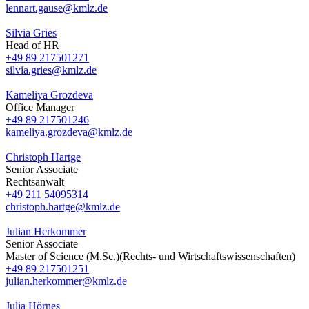
lennart.gause@kmlz.de
Silvia Gries
Head of HR
+49 89 217501271
silvia.gries@kmlz.de
Kameliya Grozdeva
Office Manager
+49 89 217501246
kameliya.grozdeva@kmlz.de
Christoph Hartge
Senior Associate
Rechtsanwalt
+49 211 54095314
christoph.hartge@kmlz.de
Julian Herkommer
Senior Associate
Master of Science (M.Sc.)(Rechts- und Wirtschaftswissenschaften)
+49 89 217501251
julian.herkommer@kmlz.de
Julia Hörnes