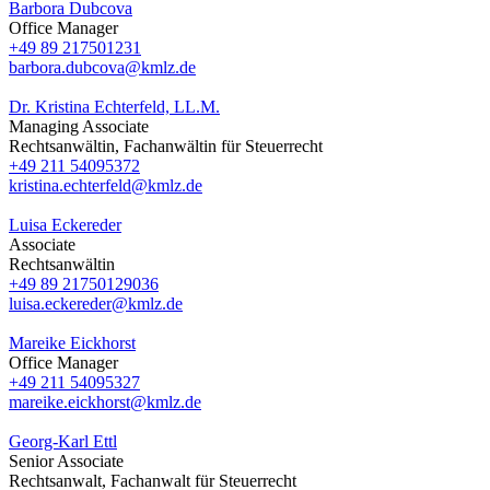
Barbora Dubcova
Office Manager
+49 89 217501231
barbora.dubcova@kmlz.de
Dr. Kristina Echterfeld, LL.M.
Managing Associate
Rechtsanwältin, Fachanwältin für Steuerrecht
+49 211 54095372
kristina.echterfeld@kmlz.de
Luisa Eckereder
Associate
Rechtsanwältin
+49 89 21750129036
luisa.eckereder@kmlz.de
Mareike Eickhorst
Office Manager
+49 211 54095327
mareike.eickhorst@kmlz.de
Georg-Karl Ettl
Senior Associate
Rechtsanwalt, Fachanwalt für Steuerrecht