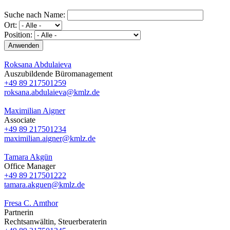
Suche nach Name:
Ort:
Position:
Roksana Abdulaieva
Auszubildende Büromanagement
+49 89 217501259
roksana.abdulaieva@kmlz.de
Maximilian Aigner
Associate
+49 89 217501234
maximilian.aigner@kmlz.de
Tamara Akgün
Office Manager
+49 89 217501222
tamara.akguen@kmlz.de
Fresa C. Amthor
Partnerin
Rechtsanwältin, Steuerberaterin