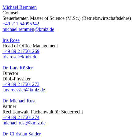
Michael Remmen
Counsel
Steuerberater, Master of Science (M.Sc.) (Betriebswirtschaftslehre)
+49 211 54095342
michael.remmen@kmlz.de
Iris Rose
Head of Office Management
+49 89 217501269
iris.rose@kmlz.de
Dr. Lars Rößler
Director
Dipl.-Physiker
+49 89 217501273
lars.roessler@kmlz.de
Dr. Michael Rust
Partner
Rechtsanwalt, Fachanwalt für Steuerrecht
+49 89 217501274
michael.rust@kmlz.de
Dr. Christian Salder