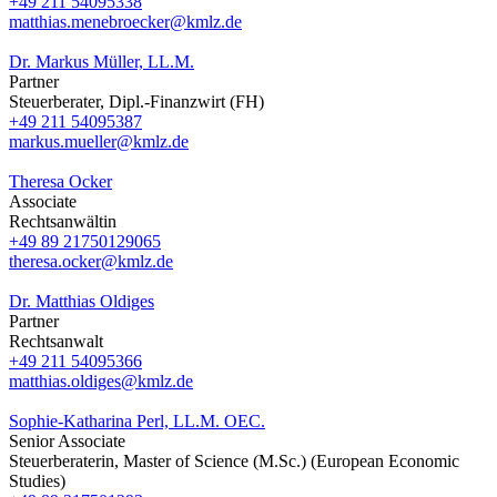
+49 211 54095338
matthias.menebroecker@kmlz.de
Dr. Markus Müller, LL.M.
Partner
Steuerberater, Dipl.-Finanzwirt (FH)
+49 211 54095387
markus.mueller@kmlz.de
Theresa Ocker
Associate
Rechtsanwältin
+49 89 21750129065
theresa.ocker@kmlz.de
Dr. Matthias Oldiges
Partner
Rechtsanwalt
+49 211 54095366
matthias.oldiges@kmlz.de
Sophie-Katharina Perl, LL.M. OEC.
Senior Associate
Steuerberaterin, Master of Science (M.Sc.) (European Economic
Studies)