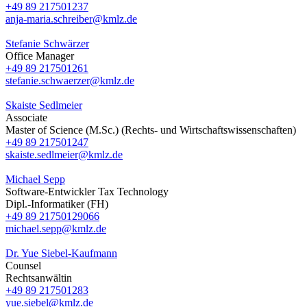
+49 89 217501237
anja-maria.schreiber@kmlz.de
Stefanie Schwärzer
Office Manager
+49 89 217501261
stefanie.schwaerzer@kmlz.de
Skaiste Sedlmeier
Associate
Master of Science (M.Sc.) (Rechts- und Wirtschaftswissenschaften)
+49 89 217501247
skaiste.sedlmeier@kmlz.de
Michael Sepp
Software-Entwickler Tax Technology
Dipl.-Informatiker (FH)
+49 89 21750129066
michael.sepp@kmlz.de
Dr. Yue Siebel-Kaufmann
Counsel
Rechtsanwältin
+49 89 217501283
yue.siebel@kmlz.de