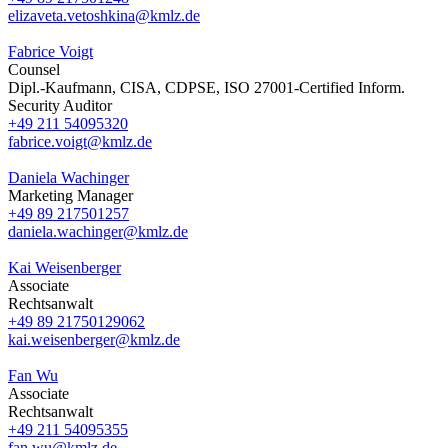
elizaveta.vetoshkina@kmlz.de
Fabrice Voigt
Counsel
Dipl.-Kaufmann, CISA, CDPSE, ISO 27001-Certified Inform.
Security Auditor
+49 211 54095320
fabrice.voigt@kmlz.de
Daniela Wachinger
Marketing Manager
+49 89 217501257
daniela.wachinger@kmlz.de
Kai Weisenberger
Associate
Rechtsanwalt
+49 89 21750129062
kai.weisenberger@kmlz.de
Fan Wu
Associate
Rechtsanwalt
+49 211 54095355
fan.wu@kmlz.de