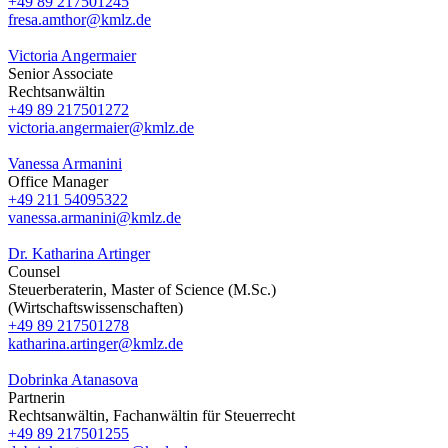
+49 89 217501245
fresa.amthor@kmlz.de
Victoria Angermaier
Senior Associate
Rechtsanwältin
+49 89 217501272
victoria.angermaier@kmlz.de
Vanessa Armanini
Office Manager
+49 211 54095322
vanessa.armanini@kmlz.de
Dr. Katharina Artinger
Counsel
Steuerberaterin, Master of Science (M.Sc.)
(Wirtschaftswissenschaften)
+49 89 217501278
katharina.artinger@kmlz.de
Dobrinka Atanasova
Partnerin
Rechtsanwältin, Fachanwältin für Steuerrecht
+49 89 217501255