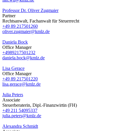
Professor Dr. Oliver Zugmaier
Partner
Rechtsanwalt, Fachanwalt für Steuerrecht
+49 89 217501260
oliver.zugmaier@kmlz.de
Daniela Bock
Office Manager
+4989217501232
daniela.bock@kmlz.de
Lisa Gerace
Office Manager
+49 89 217501220
lisa.gerace@kmlz.de
Julia Peters
Associate
Steuerberaterin, Dipl.-​Finanzwirtin (FH)
+49 211 54095337
julia.peters@kmlz.de
Alexandra Schmidt