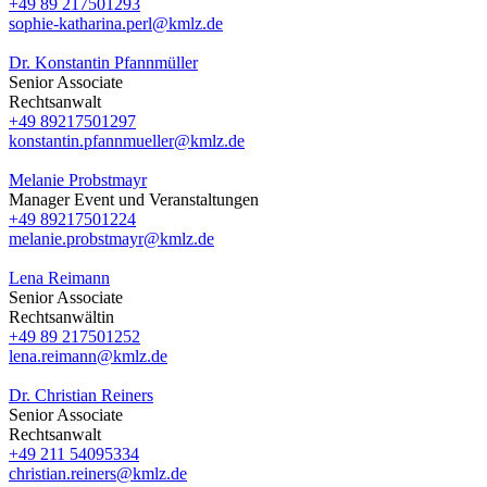
+49 89 217501293
sophie-katharina.perl@kmlz.de
Dr. Konstantin Pfannmüller
Senior Associate
Rechtsanwalt
+49 89217501297
konstantin.pfannmueller@kmlz.de
Melanie Probstmayr
Manager Event und Veranstaltungen
+49 89217501224
melanie.probstmayr@kmlz.de
Lena Reimann
Senior Associate
Rechtsanwältin
+49 89 217501252
lena.reimann@kmlz.de
Dr. Christian Reiners
Senior Associate
Rechtsanwalt
+49 211 54095334
christian.reiners@kmlz.de