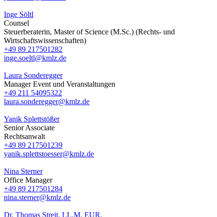
Inge Söltl
Counsel
Steuerberaterin, Master of Science (M.Sc.) (Rechts- und
Wirtschaftswissenschaften)
+49 89 217501282
inge.soeltl@kmlz.de
Laura Sonderegger
Manager Event und Veranstaltungen
+49 211 54095322
laura.sonderegger@kmlz.de
Yanik Splettstößer
Senior Associate
Rechtsanwalt
+49 89 217501239
yanik.splettstoesser@kmlz.de
Nina Sterner
Office Manager
+49 89 217501284
nina.sterner@kmlz.de
Dr. Thomas Streit, LL.M. EUR.