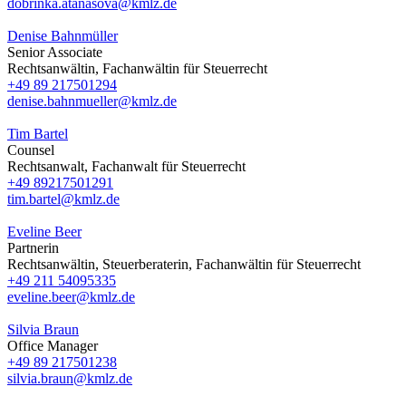
dobrinka.atanasova@kmlz.de
Denise Bahnmüller
Senior Associate
Rechtsanwältin, Fachanwältin für Steuerrecht
+49 89 217501294
denise.bahnmueller@kmlz.de
Tim Bartel
Counsel
Rechtsanwalt, Fachanwalt für Steuerrecht
+49 89217501291
tim.bartel@kmlz.de
Eveline Beer
Partnerin
Rechtsanwältin, Steuerberaterin, Fachanwältin für Steuerrecht
+49 211 54095335
eveline.beer@kmlz.de
Silvia Braun
Office Manager
+49 89 217501238
silvia.braun@kmlz.de