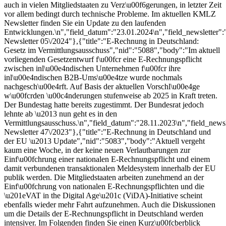
auch in vielen Mitgliedstaaten zu Verz\u00f6gerungen, in letzter Zeit
vor allem bedingt durch technische Probleme. Im aktuellen KMLZ
Newsletter finden Sie ein Update zu den laufenden
Entwicklungen.\n","field_datum":"23.01.2024\n","field_newsletter"
Newsletter 05\/2024"},{"title":"E-Rechnung in Deutschland:
Gesetz im Vermittlungsausschuss","nid":"5088","body":"Im aktuell
vorliegenden Gesetzentwurf f\u00fcr eine E-Rechnungspflicht
zwischen inl\u00e4ndischen Unternehmen f\u00fcr ihre
inl\u00e4ndischen B2B-Ums\u00e4tze wurde nochmals
nachgesch\u00e4rft. Auf Basis der aktuellen Vorschl\u00e4ge
w\u00fcrden \u00c4nderungen stufenweise ab 2025 in Kraft treten.
Der Bundestag hatte bereits zugestimmt. Der Bundesrat jedoch
lehnte ab \u2013 nun geht es in den
Vermittlungsausschuss.\n","field_datum":"28.11.2023\n","field_news
Newsletter 47\/2023"},{"title":"E-Rechnung in Deutschland und
der EU \u2013 Update","nid":"5083","body":"Aktuell vergeht
kaum eine Woche, in der keine neuen Verlautbarungen zur
Einf\u00fchrung einer nationalen E-Rechnungspflicht und einem
damit verbundenen transaktionalen Meldesystem innerhalb der EU
publik werden. Die Mitgliedstaaten arbeiten zunehmend an der
Einf\u00fchrung von nationalen E-Rechnungspflichten und die
\u201eVAT in the Digital Age\u201c (ViDA)-Initiative scheint
ebenfalls wieder mehr Fahrt aufzunehmen. Auch die Diskussionen
um die Details der E-Rechnungspflicht in Deutschland werden
intensiver. Im Folgenden finden Sie einen Kurz\u00fcberblick