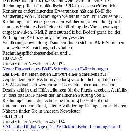
Das BMF hat am 15.10.2025 ein weiteres Schreiben zur E-
Rechnungspflicht für inländische B2B-Umsätze veröffentlicht.
Konträr zu anderslautenden Erwartungen hält das BMF die
Validierung von E-Rechnungen weiterhin hoch. Nur wer seine E-
Rechnungen mit einer geeigneten Validierungsanwendung prüft,
kann aus Sicht des BMF einer Gefährdung des Vorsteuerabzugs
entgegenwirken. KMLZ unterstützt Sie bei Bedarf gerne bei der
Prüfung und Zertifizierung Ihrer eingesetzten
Validierungsanwendung. Daneben finden sich im BMF-Schreiben
u. a. weitere Klarstellungen bezüglich
Rechnungspflichtbestandteilen und…
10.07.2025
Umsatzsteuer Newsletter 22/2025
Neuer Entwurf eines BMF-Schreibens zu E-Rechnungen
Das BMF hat einen neuen Entwurf eines Schreibens zur
verpflichtenden E-Rechnungstellung veröffentlicht, mit dem der
UStAE aktualisiert werden soll. Es werden aber auch weitere
Details geklärt und Hilfestellungen für die Praxis gegeben. Auffällig
ist, dass das BMF neben der inhaltlichen Prüfung von E-
Rechnungen auch die technische Prüfung hervorhebt und
Unternehmen empfiehlt, interne Validierungslösungen zu etablieren.
Näheres finden Sie in unserem Newsletter.
08.11.2024
Umsatzsteuer Newsletter 46/2024
VAT in the Digital Age (Teil 3): Elektronische Rechnungen und