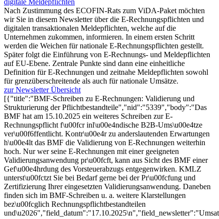
digitale Meldepflichten
Nach Zustimmung des ECOFIN-Rats zum ViDA-Paket möchten
wir Sie in diesem Newsletter über die E-Rechnungspflichten und
digitalen transaktionalen Meldepflichten, welche auf die
Unternehmen zukommen, informieren. In einem ersten Schritt
werden die Weichen für nationale E-Rechnungspflichten gestellt.
Später folgt die Einführung von E-Rechnungs- und Meldepflichten
auf EU-Ebene. Zentrale Punkte sind dann eine einheitliche
Definition für E-Rechnungen und zeitnahe Meldepflichten sowohl
für grenzüberschreitende als auch für nationale Umsätze.
zur Newsletter Übersicht
[{"title":"BMF-Schreiben zu E-Rechnungen: Validierung und
Strukturierung der Pflichtbestandteile","nid":"5339","body":"Das
BMF hat am 15.10.2025 ein weiteres Schreiben zur E-
Rechnungspflicht f\u00fcr inl\u00e4ndische B2B-Ums\u00e4tze
ver\u00f6ffentlicht. Kontr\u00e4r zu anderslautenden Erwartungen
h\u00e4lt das BMF die Validierung von E-Rechnungen weiterhin
hoch. Nur wer seine E-Rechnungen mit einer geeigneten
Validierungsanwendung pr\u00fcft, kann aus Sicht des BMF einer
Gef\u00e4hrdung des Vorsteuerabzugs entgegenwirken. KMLZ
unterst\u00fctzt Sie bei Bedarf gerne bei der Pr\u00fcfung und
Zertifizierung Ihrer eingesetzten Validierungsanwendung. Daneben
finden sich im BMF-Schreiben u. a. weitere Klarstellungen
bez\u00fcglich Rechnungspflichtbestandteilen
und\u2026","field_datum":"17.10.2025\n","field_newsletter":"Umsat