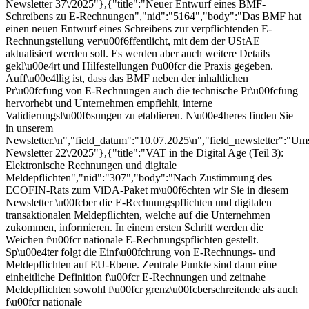
Newsletter 37\/2025"},{"title":"Neuer Entwurf eines BMF-
Schreibens zu E-Rechnungen","nid":"5164","body":"Das BMF hat
einen neuen Entwurf eines Schreibens zur verpflichtenden E-
Rechnungstellung ver\u00f6ffentlicht, mit dem der UStAE
aktualisiert werden soll. Es werden aber auch weitere Details
gekl\u00e4rt und Hilfestellungen f\u00fcr die Praxis gegeben.
Auff\u00e4llig ist, dass das BMF neben der inhaltlichen
Pr\u00fcfung von E-Rechnungen auch die technische Pr\u00fcfung
hervorhebt und Unternehmen empfiehlt, interne
Validierungsl\u00f6sungen zu etablieren. N\u00e4heres finden Sie
in unserem
Newsletter.\n","field_datum":"10.07.2025\n","field_newsletter":"Ums
Newsletter 22\/2025"},{"title":"VAT in the Digital Age (Teil 3):
Elektronische Rechnungen und digitale
Meldepflichten","nid":"307","body":"Nach Zustimmung des
ECOFIN-Rats zum ViDA-Paket m\u00f6chten wir Sie in diesem
Newsletter \u00fcber die E-Rechnungspflichten und digitalen
transaktionalen Meldepflichten, welche auf die Unternehmen
zukommen, informieren. In einem ersten Schritt werden die
Weichen f\u00fcr nationale E-Rechnungspflichten gestellt.
Sp\u00e4ter folgt die Einf\u00fchrung von E-Rechnungs- und
Meldepflichten auf EU-Ebene. Zentrale Punkte sind dann eine
einheitliche Definition f\u00fcr E-Rechnungen und zeitnahe
Meldepflichten sowohl f\u00fcr grenz\u00fcberschreitende als auch
f\u00fcr nationale