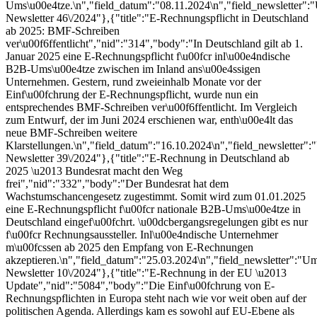
Ums\u00e4tze.\n","field_datum":"08.11.2024\n","field_newsletter":
Newsletter 46\/2024"},{"title":"E-Rechnungspflicht in Deutschland
ab 2025: BMF-Schreiben
ver\u00f6ffentlicht","nid":"314","body":"In Deutschland gilt ab 1.
Januar 2025 eine E-Rechnungspflicht f\u00fcr inl\u00e4ndische
B2B-Ums\u00e4tze zwischen im Inland ans\u00e4ssigen
Unternehmen. Gestern, rund zweieinhalb Monate vor der
Einf\u00fchrung der E-Rechnungspflicht, wurde nun ein
entsprechendes BMF-Schreiben ver\u00f6ffentlicht. Im Vergleich
zum Entwurf, der im Juni 2024 erschienen war, enth\u00e4lt das
neue BMF-Schreiben weitere
Klarstellungen.\n","field_datum":"16.10.2024\n","field_newsletter":
Newsletter 39\/2024"},{"title":"E-Rechnung in Deutschland ab
2025 \u2013 Bundesrat macht den Weg
frei","nid":"332","body":"Der Bundesrat hat dem
Wachstumschancengesetz zugestimmt. Somit wird zum 01.01.2025
eine E-Rechnungspflicht f\u00fcr nationale B2B-Ums\u00e4tze in
Deutschland eingef\u00fchrt. \u00dcbergangsregelungen gibt es nur
f\u00fcr Rechnungsaussteller. Inl\u00e4ndische Unternehmer
m\u00fcssen ab 2025 den Empfang von E-Rechnungen
akzeptieren.\n","field_datum":"25.03.2024\n","field_newsletter":"Um
Newsletter 10\/2024"},{"title":"E-Rechnung in der EU \u2013
Update","nid":"5084","body":"Die Einf\u00fchrung von E-
Rechnungspflichten in Europa steht nach wie vor weit oben auf der
politischen Agenda. Allerdings kam es sowohl auf EU-Ebene als