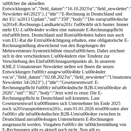
\u00fcber die aktuellen
Entwicklungen.\n","field_datum":"16.10.2023\n","field_newsletter"
Newsletter 44\/2023"},{"title":"E-Rechnung in Deutschland und
der EU \u2013 Update","nid":"359","body":"Die europ\u00e4ische
\u201eE-Rechnungs-Landkarte\u201c f\u00e4rbt sich bunter. Immer
mehr EU-L\u00e4nder wollen eine nationale E-Rechnungspflicht
einf\u00fchren. Deutschland und Rum\u00e4nien haben nun auch
vom EU-Rat die Erm\u00e4chtigung erhalten, eine obligatorische E-
Rechnungstellung abweichend von den Regelungen der
Mehrwertsteuer-Systemrichtlinie einzuf\u00fchren. Dabei zeichnet
sich in den verschiedenen L\u00e4ndern eine Tendenz zur
Verschiebung des Einf\u00fchrungszeitpunkts ab. In unserem
KMLZ Umsatzsteuer Newsletter stellen wir Ihnen die neuen
Entwicklungen f\u00fcr ausgew\u00e4hlte L\u00e4nder
vor.\n","field_datum":"02.08.2023\n","field_newsletter":"Umsatzsteu
Newsletter 34\/2023"},{"title":"Gesetzesentwurf: E-
Rechnungspflicht f\u00fcr inl\u00e4ndische B2B-Ums\u00e4tze ab
2026","nid":"362","body":"Jetzt wird es ernst: Die E-
Rechnungspflicht in Deutschland soll kommen. Laut
Gesetzesentwurf k\u00f6nnten sich Unternehmer bis Ende 2025
noch \u201eausprobieren\u201c, zum 01.01.2026 m\u00fcssten aber
f\u00fcr alle inl\u00e4ndischen B2B-Ums\u00e4tze zwischen in
Deutschland ans\u00e4ssigen Unternehmern E-Rechnungen
ausgetauscht werden. Vorgaben f\u00fcr die \u00dcbermittlung von
E-Rechnungen gibt es aktuell noch nicht. Nun gilt es,