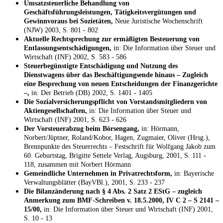
Umsatzsteuerliche Behandlung von
Geschäftsführungsleistungen, Tätigkeitsvergütungen und
Gewinnvoraus bei Sozietäten,
Neue Juristische Wochenschrift
(NJW) 2003, S. 801 - 802
Aktuelle Rechtsprechung zur ermäßigten Besteuerung von
Entlassungsentschädigungen,
in: Die Information über Steuer und
Wirtschaft (INF) 2002, S. 583 - 586
Steuerbegünstigte Entschädigung und Nutzung des
Dienstwagens über das Beschäftigungsende hinaus – Zugleich
eine Besprechung von neuen Entscheidungen der Finanzgerichte
–,
in: Der Betrieb (DB) 2002, S. 1401 - 1405
Die Sozialversicherungspflicht von Vorstandsmitgliedern von
Aktiengesellschaften,
in: Die Information über Steuer und
Wirtschaft (INF) 2001, S. 623 - 626
Der Vorsteuerabzug beim Börsengang,
in: Hörmann,
Norbert/Jüptner, Roland/Kobor, Hagen, Zugmaier, Oliver (Hrsg.),
Brennpunkte des Steuerrechts – Festschrift für Wolfgang Jakob zum
60. Geburtstag, Brigitte Settele Verlag, Augsburg, 2001, S. 111 -
118, zusammen mit Norbert Hörmann
Gemeindliche Unternehmen in Privatrechtsform,
in: Bayerische
Verwaltungsblätter (BayVBl.), 2001, S. 233 - 237
Die Bilanzänderung nach § 4 Abs. 2 Satz 2 EStG – zugleich
Anmerkung zum BMF-Schreiben v. 18.5.2000, IV C 2 – S 2141 –
15/00,
in: Die Information über Steuer und Wirtschaft (INF) 2001,
S. 10 - 13