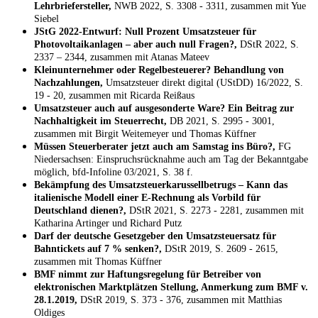
Lehrbriefersteller,
NWB 2022, S. 3308 - 3311, zusammen mit Yue
Siebel
JStG 2022-Entwurf: Null Prozent Umsatzsteuer für
Photovoltaikanlagen – aber auch null Fragen?,
DStR 2022, S.
2337 – 2344, zusammen mit Atanas Mateev
Kleinunternehmer oder Regelbesteuerer? Behandlung von
Nachzahlungen,
Umsatzsteuer direkt digital (UStDD) 16/2022, S.
19 - 20, zusammen mit Ricarda Reißaus
Umsatzsteuer auch auf ausgesonderte Ware? Ein Beitrag zur
Nachhaltigkeit im Steuerrecht,
DB 2021, S. 2995 - 3001,
zusammen mit Birgit Weitemeyer und Thomas Küffner
Müssen Steuerberater jetzt auch am Samstag ins Büro?,
FG
Niedersachsen: Einspruchsrücknahme auch am Tag der Bekanntgabe
möglich, bfd-Infoline 03/2021, S. 38 f.
Bekämpfung des Umsatzsteuerkarussellbetrugs – Kann das
italienische Modell einer E-Rechnung als Vorbild für
Deutschland dienen?,
DStR 2021, S. 2273 - 2281, zusammen mit
Katharina Artinger und Richard Putz
Darf der deutsche Gesetzgeber den Umsatzsteuersatz für
Bahntickets auf 7 % senken?,
DStR 2019, S. 2609 - 2615,
zusammen mit Thomas Küffner
BMF nimmt zur Haftungsregelung für Betreiber von
elektronischen Marktplätzen Stellung, Anmerkung zum BMF v.
28.1.2019,
DStR 2019, S. 373 - 376, zusammen mit Matthias
Oldiges