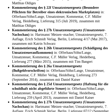
Matthias Oldiges
Kommentierung des § 22f Umsatzsteuergesetz (Besondere
Pflichten für Betreiber eines elektronischen Marktplatzes)
in:
Offerhaus/Söhn/Lange, Umsatzsteuer, Kommentar, C.F. Müller
Verlag, Heidelberg, Lieferung 315 (Juli 2019), zusammen mit
Matthias Oldiges
Kommentierung des § 27b Umsatzsteuergesetz (Umsatzsteuer-
Nachschau)
in: Hartmann/ Metzen¬macher, Umsatzsteuergesetz, 7.
Auflage, Erich Schmidt Verlag, Berlin, Lieferung 4/17 (Mai 2017),
zusammen mit Katrin Schwarz
Kommentierung des § 26b Umsatzsteuergesetz (Schädigung des
Umsatzsteueraufkommens)
in: Offerhaus/Söhn/Lange,
Umsatzsteuer, Kommentar, C.F. Müller Verlag, Heidelberg,
Lieferung 277 (März 2015), zusammen mit Tim Bangert
Kommentierung des § 26a Umsatzsteuergesetz
(Bußgeldvorschriften)
in: Offerhaus/Söhn/Lange, Umsatzsteuer,
Kommentar, C.F. Müller Verlag, Heidelberg, Lieferung 273
(September 2014), zusammen mit Daniel Kaiser
Kommentierung des § 25d Umsatzsteuergesetz (Haftung für die
schuldhaft nicht abgeführte Steuer)
in: Offerhaus/Söhn/Lange,
Umsatzsteuer, Kommentar, C.F. Müller Verlag, Heidelberg,
Lieferung 259 (April 2013), zusammen mit Daniel Kaiser
Kommentierung des § 27b Umsatzsteuergesetz (Umsatzsteuer-
Nachschau)
in: Hartmann/ Metzen¬macher, Umsatzsteuergesetz, 7.
Auflage, Erich Schmidt Verlag, Berlin, Lieferung 07/12 (September