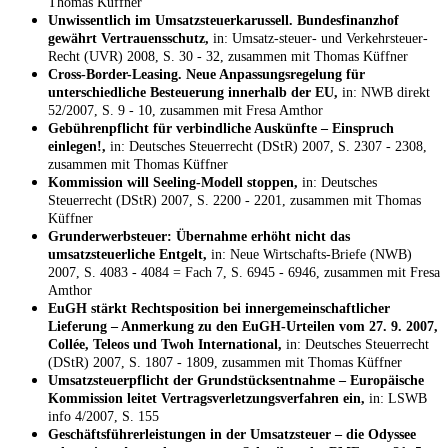
Thomas Küffner
Unwissentlich im Umsatzsteuerkarussell. Bundesfinanzhof
gewährt Vertrauensschutz,
in: Umsatz-steuer- und Verkehrsteuer-
Recht (UVR) 2008, S. 30 - 32, zusammen mit Thomas Küffner
Cross-Border-Leasing. Neue Anpassungsregelung für
unterschiedliche Besteuerung innerhalb der EU,
in: NWB direkt
52/2007, S. 9 - 10, zusammen mit Fresa Amthor
Gebührenpflicht für verbindliche Auskünfte – Einspruch
einlegen!,
in: Deutsches Steuerrecht (DStR) 2007, S. 2307 - 2308,
zusammen mit Thomas Küffner
Kommission will Seeling-Modell stoppen,
in: Deutsches
Steuerrecht (DStR) 2007, S. 2200 - 2201, zusammen mit Thomas
Küffner
Grunderwerbsteuer: Übernahme erhöht nicht das
umsatzsteuerliche Entgelt,
in: Neue Wirtschafts-Briefe (NWB)
2007, S. 4083 - 4084 = Fach 7, S. 6945 - 6946, zusammen mit Fresa
Amthor
EuGH stärkt Rechtsposition bei innergemeinschaftlicher
Lieferung – Anmerkung zu den EuGH-Urteilen vom 27. 9. 2007,
Collée, Teleos und Twoh International,
in: Deutsches Steuerrecht
(DStR) 2007, S. 1807 - 1809, zusammen mit Thomas Küffner
Umsatzsteuerpflicht der Grundstücksentnahme – Europäische
Kommission leitet Vertragsverletzungsverfahren ein,
in: LSWB
info 4/2007, S. 155
Geschäftsführerleistungen in der Umsatzsteuer – die Odyssee