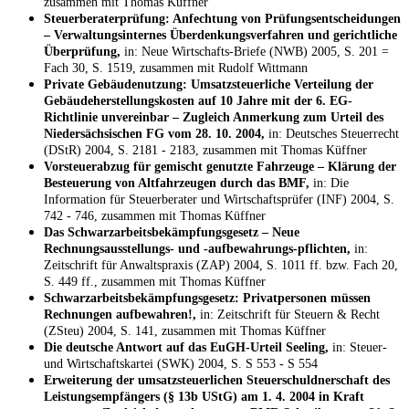
zusammen mit Thomas Küffner
Steuerberaterprüfung: Anfechtung von Prüfungsentscheidungen
– Verwaltungsinternes Überdenkungsverfahren und gerichtliche
Überprüfung,
in: Neue Wirtschafts-Briefe (NWB) 2005, S. 201 =
Fach 30, S. 1519, zusammen mit Rudolf Wittmann
Private Gebäudenutzung: Umsatzsteuerliche Verteilung der
Gebäudeherstellungskosten auf 10 Jahre mit der 6. EG-
Richtlinie unvereinbar – Zugleich Anmerkung zum Urteil des
Niedersächsischen FG vom 28. 10. 2004,
in: Deutsches Steuerrecht
(DStR) 2004, S. 2181 - 2183, zusammen mit Thomas Küffner
Vorsteuerabzug für gemischt genutzte Fahrzeuge – Klärung der
Besteuerung von Altfahrzeugen durch das BMF,
in: Die
Information für Steuerberater und Wirtschaftsprüfer (INF) 2004, S.
742 - 746, zusammen mit Thomas Küffner
Das Schwarzarbeitsbekämpfungsgesetz – Neue
Rechnungsausstellungs- und -aufbewahrungs-pflichten,
in:
Zeitschrift für Anwaltspraxis (ZAP) 2004, S. 1011 ff. bzw. Fach 20,
S. 449 ff., zusammen mit Thomas Küffner
Schwarzarbeitsbekämpfungsgesetz: Privatpersonen müssen
Rechnungen aufbewahren!,
in: Zeitschrift für Steuern & Recht
(ZSteu) 2004, S. 141, zusammen mit Thomas Küffner
Die deutsche Antwort auf das EuGH-Urteil Seeling,
in: Steuer-
und Wirtschaftskartei (SWK) 2004, S. S 553 - S 554
Erweiterung der umsatzsteuerlichen Steuerschuldnerschaft des
Leistungsempfängers (§ 13b UStG) am 1. 4. 2004 in Kraft