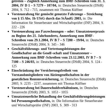
getreten – Zugleich Anmerkung zum BMF-Schreiben vom 31. 3.
2004, IV D 1 – S 7279 – 107/04,
in: Deutsches Steuerrecht (DStR)
2004, S. 712 - 715, zusammen mit Thomas Küffner
Vorsteuerabzug für gemischt genutzte Fahrzeuge – Streichung
von § 15 Abs. 1b UStG durch das StÄndG 2003,
in: Die
Information für Steuerberater und Wirtschaftsprüfer (INF) 2004, S.
222 - 226
Vorsteuerabzug aus Faxrechnungen – oder: Umsatzsteuerpraxis
zu Beginn des 21. Jahrhunderts, Anmerkung zum BMF-
Schreiben vom 29.1.2004, IV B 7 – S 7280 – 19/04,
in: Deutsches
Steuerrecht (DStR) 2004, S. 345 - 346
Geschäftsführungs- und Vertretungsleistungen der
Gesellschafter an die Gesell¬schaft und Umsatzsteuer –
Anmerkung zum BMF-Schreiben vom 23.12.2003, IV B 7 – S
7100 – S 246/03,
in: Deutsches Steuerrecht (DStR) 2004, S. 124 -
125
Einschränkung der Versicherungsfreiheit von
Vorstandsmitgliedern von Aktiengesellschaften in der
gesetzlichen Rentenversicherung,
in: Deutsches Steuerrecht (DStR)
2003, S. 2235 - 2237, zusammen mit Thomas Küffner
Vorsteuerabzug bei Dauerschuldverhältnissen,
in: Deutsches
Steuerrecht (DStR) 2003, S. 1053 - 1055
Umsatzsteuerliche Behandlung der Geschäftsführungsleistungen
bei Personengesellschaften,
in: Die Information für Steuerberater
und Wirtschaftsprüfer (INF) 2003, S. 309 - 313