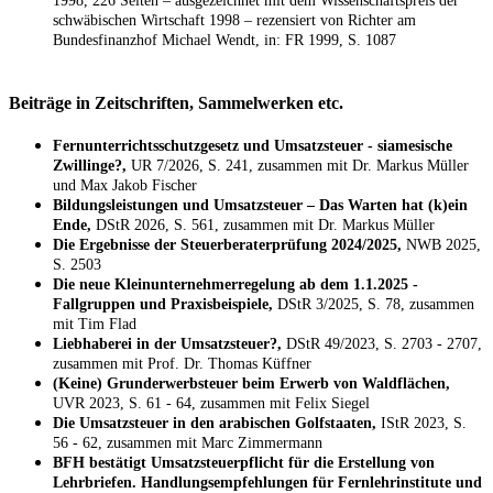
1998, 226 Seiten – ausgezeichnet mit dem Wissenschaftspreis der
schwäbischen Wirtschaft 1998 – rezensiert von Richter am
Bundesfinanzhof Michael Wendt, in: FR 1999, S. 1087
Beiträge in Zeitschriften, Sammelwerken etc.
Fernunterrichtsschutzgesetz und Umsatzsteuer - siamesische
Zwillinge?,
UR 7/2026, S. 241, zusammen mit Dr. Markus Müller
und Max Jakob Fischer
Bildungsleistungen und Umsatzsteuer – Das Warten hat (k)ein
Ende,
DStR 2026, S. 561, zusammen mit Dr. Markus Müller
Die Ergebnisse der Steuerberaterprüfung 2024/2025,
NWB 2025,
S. 2503
Die neue Kleinunternehmerregelung ab dem 1.1.2025 -
Fallgruppen und Praxisbeispiele,
DStR 3/2025, S. 78, zusammen
mit Tim Flad
Liebhaberei in der Umsatzsteuer?,
DStR 49/2023, S. 2703 - 2707,
zusammen mit Prof. Dr. Thomas Küffner
(Keine) Grunderwerbsteuer beim Erwerb von Waldflächen,
UVR 2023, S. 61 - 64, zusammen mit Felix Siegel
Die Umsatzsteuer in den arabischen Golfstaaten,
IStR 2023, S.
56 - 62, zusammen mit Marc Zimmermann
BFH bestätigt Umsatzsteuerpflicht für die Erstellung von
Lehrbriefen. Handlungsempfehlungen für Fernlehrinstitute und