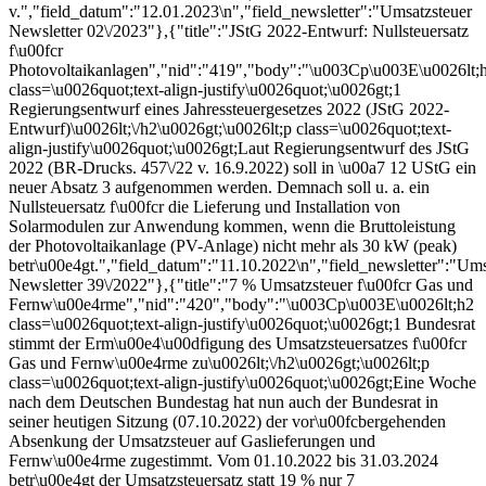
v.","field_datum":"12.01.2023\n","field_newsletter":"Umsatzsteuer
Newsletter 02\/2023"},{"title":"JStG 2022-Entwurf: Nullsteuersatz
f\u00fcr
Photovoltaikanlagen","nid":"419","body":"\u003Cp\u003E\u0026lt;
class=\u0026quot;text-align-justify\u0026quot;\u0026gt;1
Regierungsentwurf eines Jahressteuergesetzes 2022 (JStG 2022-
Entwurf)\u0026lt;\/h2\u0026gt;\u0026lt;p class=\u0026quot;text-
align-justify\u0026quot;\u0026gt;Laut Regierungsentwurf des JStG
2022 (BR-Drucks. 457\/22 v. 16.9.2022) soll in \u00a7 12 UStG ein
neuer Absatz 3 aufgenommen werden. Demnach soll u. a. ein
Nullsteuersatz f\u00fcr die Lieferung und Installation von
Solarmodulen zur Anwendung kommen, wenn die Bruttoleistung
der Photovoltaikanlage (PV-Anlage) nicht mehr als 30 kW (peak)
betr\u00e4gt.","field_datum":"11.10.2022\n","field_newsletter":"Ums
Newsletter 39\/2022"},{"title":"7 % Umsatzsteuer f\u00fcr Gas und
Fernw\u00e4rme","nid":"420","body":"\u003Cp\u003E\u0026lt;h2
class=\u0026quot;text-align-justify\u0026quot;\u0026gt;1 Bundesrat
stimmt der Erm\u00e4\u00dfigung des Umsatzsteuersatzes f\u00fcr
Gas und Fernw\u00e4rme zu\u0026lt;\/h2\u0026gt;\u0026lt;p
class=\u0026quot;text-align-justify\u0026quot;\u0026gt;Eine Woche
nach dem Deutschen Bundestag hat nun auch der Bundesrat in
seiner heutigen Sitzung (07.10.2022) der vor\u00fcbergehenden
Absenkung der Umsatzsteuer auf Gaslieferungen und
Fernw\u00e4rme zugestimmt. Vom 01.10.2022 bis 31.03.2024
betr\u00e4gt der Umsatzsteuersatz statt 19 % nur 7