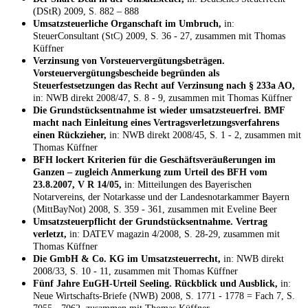
(DStR) 2009, S. 882 – 888
Umsatzsteuerliche Organschaft im Umbruch,
in:
SteuerConsultant (StC) 2009, S. 36 - 27, zusammen mit Thomas
Küffner
Verzinsung von Vorsteuervergütungsbeträgen.
Vorsteuervergütungsbescheide begründen als
Steuerfestsetzungen das Recht auf Verzinsung nach § 233a AO,
in: NWB direkt 2008/47, S. 8 - 9, zusammen mit Thomas Küffner
Die Grundstücksentnahme ist wieder umsatzsteuerfrei. BMF
macht nach Einleitung eines Vertragsverletzungsverfahrens
einen Rückzieher,
in: NWB direkt 2008/45, S. 1 - 2, zusammen mit
Thomas Küffner
BFH lockert Kriterien für die Geschäftsveräußerungen im
Ganzen – zugleich Anmerkung zum Urteil des BFH vom
23.8.2007, V R 14/05,
in: Mitteilungen des Bayerischen
Notarvereins, der Notarkasse und der Landesnotarkammer Bayern
(MittBayNot) 2008, S. 359 - 361, zusammen mit Eveline Beer
Umsatzsteuerpflicht der Grundstücksentnahme. Vertrag
verletzt,
in: DATEV magazin 4/2008, S. 28-29, zusammen mit
Thomas Küffner
Die GmbH & Co. KG im Umsatzsteuerrecht,
in: NWB direkt
2008/33, S. 10 - 11, zusammen mit Thomas Küffner
Fünf Jahre EuGH-Urteil Seeling. Rückblick und Ausblick,
in:
Neue Wirtschafts-Briefe (NWB) 2008, S. 1771 - 1778 = Fach 7, S.