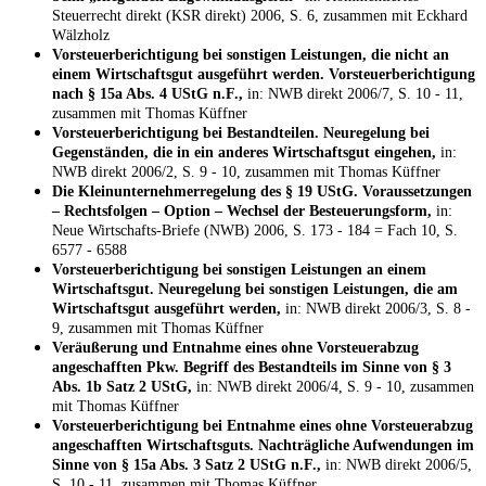
Steuerrecht direkt (KSR direkt) 2006, S. 6, zusammen mit Eckhard
Wälzholz
Vorsteuerberichtigung bei sonstigen Leistungen, die nicht an
einem Wirtschaftsgut ausgeführt werden. Vorsteuerberichtigung
nach § 15a Abs. 4 UStG n.F.,
in: NWB direkt 2006/7, S. 10 - 11,
zusammen mit Thomas Küffner
Vorsteuerberichtigung bei Bestandteilen. Neuregelung bei
Gegenständen, die in ein anderes Wirtschaftsgut eingehen,
in:
NWB direkt 2006/2, S. 9 - 10, zusammen mit Thomas Küffner
Die Kleinunternehmerregelung des § 19 UStG. Voraussetzungen
– Rechtsfolgen – Option – Wechsel der Besteuerungsform,
in:
Neue Wirtschafts-Briefe (NWB) 2006, S. 173 - 184 = Fach 10, S.
6577 - 6588
Vorsteuerberichtigung bei sonstigen Leistungen an einem
Wirtschaftsgut. Neuregelung bei sonstigen Leistungen, die am
Wirtschaftsgut ausgeführt werden,
in: NWB direkt 2006/3, S. 8 -
9, zusammen mit Thomas Küffner
Veräußerung und Entnahme eines ohne Vorsteuerabzug
angeschafften Pkw. Begriff des Bestandteils im Sinne von § 3
Abs. 1b Satz 2 UStG,
in: NWB direkt 2006/4, S. 9 - 10, zusammen
mit Thomas Küffner
Vorsteuerberichtigung bei Entnahme eines ohne Vorsteuerabzug
angeschafften Wirtschaftsguts. Nachträgliche Aufwendungen im
Sinne von § 15a Abs. 3 Satz 2 UStG n.F.,
in: NWB direkt 2006/5,
S. 10 - 11, zusammen mit Thomas Küffner