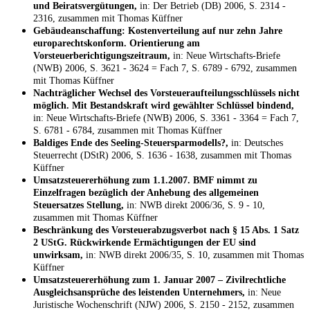
und Beiratsvergütungen,
in: Der Betrieb (DB) 2006, S. 2314 -
2316, zusammen mit Thomas Küffner
Gebäudeanschaffung: Kostenverteilung auf nur zehn Jahre
europarechtskonform. Orientierung am
Vorsteuerberichtigungszeitraum,
in: Neue Wirtschafts-Briefe
(NWB) 2006, S. 3621 - 3624 = Fach 7, S. 6789 - 6792, zusammen
mit Thomas Küffner
Nachträglicher Wechsel des Vorsteueraufteilungsschlüssels nicht
möglich. Mit Bestandskraft wird gewählter Schlüssel bindend,
in: Neue Wirtschafts-Briefe (NWB) 2006, S. 3361 - 3364 = Fach 7,
S. 6781 - 6784, zusammen mit Thomas Küffner
Baldiges Ende des Seeling-Steuersparmodells?,
in: Deutsches
Steuerrecht (DStR) 2006, S. 1636 - 1638, zusammen mit Thomas
Küffner
Umsatzsteuererhöhung zum 1.1.2007. BMF nimmt zu
Einzelfragen bezüglich der Anhebung des allgemeinen
Steuersatzes Stellung,
in: NWB direkt 2006/36, S. 9 - 10,
zusammen mit Thomas Küffner
Beschränkung des Vorsteuerabzugsverbot nach § 15 Abs. 1 Satz
2 UStG. Rückwirkende Ermächtigungen der EU sind
unwirksam,
in: NWB direkt 2006/35, S. 10, zusammen mit Thomas
Küffner
Umsatzsteuererhöhung zum 1. Januar 2007 – Zivilrechtliche
Ausgleichsansprüche des leistenden Unternehmers,
in: Neue
Juristische Wochenschrift (NJW) 2006, S. 2150 - 2152, zusammen