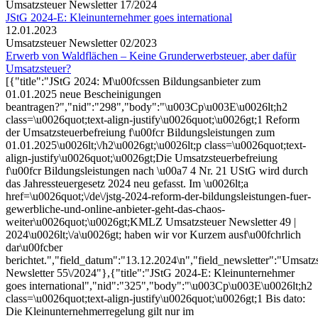
Umsatzsteuer Newsletter 17/2024
JStG 2024-E: Kleinunternehmer goes international
12.01.2023
Umsatzsteuer Newsletter 02/2023
Erwerb von Waldflächen – Keine Grunderwerbsteuer, aber dafür
Umsatzsteuer?
[{"title":"JStG 2024: M\u00fcssen Bildungsanbieter zum
01.01.2025 neue Bescheinigungen
beantragen?","nid":"298","body":"\u003Cp\u003E\u0026lt;h2
class=\u0026quot;text-align-justify\u0026quot;\u0026gt;1 Reform
der Umsatzsteuerbefreiung f\u00fcr Bildungsleistungen zum
01.01.2025\u0026lt;\/h2\u0026gt;\u0026lt;p class=\u0026quot;text-
align-justify\u0026quot;\u0026gt;Die Umsatzsteuerbefreiung
f\u00fcr Bildungsleistungen nach \u00a7 4 Nr. 21 UStG wird durch
das Jahressteuergesetz 2024 neu gefasst. Im \u0026lt;a
href=\u0026quot;\/de\/jstg-2024-reform-der-bildungsleistungen-fuer-
gewerbliche-und-online-anbieter-geht-das-chaos-
weiter\u0026quot;\u0026gt;KMLZ Umsatzsteuer Newsletter 49 |
2024\u0026lt;\/a\u0026gt; haben wir vor Kurzem ausf\u00fchrlich
dar\u00fcber
berichtet.","field_datum":"13.12.2024\n","field_newsletter":"Umsatz
Newsletter 55\/2024"},{"title":"JStG 2024-E: Kleinunternehmer
goes international","nid":"325","body":"\u003Cp\u003E\u0026lt;h2
class=\u0026quot;text-align-justify\u0026quot;\u0026gt;1 Bis dato:
Die Kleinunternehmerregelung gilt nur im