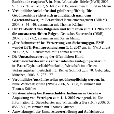
Bankkunde reagieren?,
in: Neue Wirtschafts-Briefe (NWB) 2007,
S. 713 - 716 = Fach 7, S. 6833 - 6836, zusammen mit Stefan Maunz
Verbindliche Auskünfte sind gebührenpflichtig. Die
Gebührenhöhe richtet sich grundsätzlich nach dem
Gegenstandswert,
in: BeraterBrief Kanzleimanagement (BBKM)
2007, S. 44 - 46, zusammen mit Thomas Küffner
Der EU-Beitritt von Bulgarien und Rumänien zum 1.1.2007 und
die umsatzsteuerlichen Folgen,
Deutsches Steuerrecht (DStR)
2007, S. 61 - 62, zusammen mit Stefan Maunz
„Dreifachumsatz“ bei Verwertung von Sicherungsgut. BMF
wendet BFH-Rechtsprechung zum 1. 1. 2007 an,
in: NWB direkt
2006/52, S. 10, zusammen mit Thomas Küffner
Die Umsatzbesteuerung der öffentlichen Hand.
Wettbewerbsrelevanz als entscheidendes Auslegungskriterium,
in: Bauer/Czybulka/Kahl/Vosskuhle, Wirtschaft im offenen
Verfassungsstaat. Festschrift für Reiner Schmidt zum 70. Geburtstag,
München, 2006, S. 757 - 771.
Verbindliche Auskünfte sollen gebührenpflichtig werden,
in:
Neue Wirtschaftsbriefe (NWB) 2006, S. 3958, zusammen mit
Thomas Küffner
Vorsteuerabzug bei Dauerschuldverhältnissen in Gefahr –
Anpassung von Verträgen zum 1. 1. 2007 zwingend,
in: Die
Information für Steuerberater und Wirtschaftsprüfer (INF) 2006, S.
858 - 860, zusammen mit Thomas Küffner
Auswirkungen der Umsatzsteuererhöhung auf Aufsichtsrats-