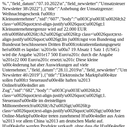
%.","field_datum":"07.10.2022\n","field_newsletter":"Umsatzsteuer
Newsletter 38\/2022"},{"title":"Anhebung der Umsatzgrenze:
Weihnachtsgeschenk f\u00fcr
Kleinunternehmer","nid":"607","body":"\u003Cp\u003E\u0026lt;h2
class=\u0026quot;text-align-justify\u0026quot;\u0026gt;1
Kleinunternehmergrenze wird auf 22.000 EUR
erh\u00f6ht\u0026lt;\/h2\u0026gt;\u0026lt;p class=\u0026quot;text-
align-justify\u0026quot;\u0026gt;Im j\u00fcngst von Bundestag und
Bundesrat beschlossenen Dritten B\u00fcrokratieentlastungsgesetz
hei\u00dft es lapidar: \u201eIn \u00a7 19 Absatz 1 Satz 1 (UStG)
wird die Angabe \u201e17 500 Euro\u201c durch die Angabe
\u201e22 000 Euro\u201c ersetzt.\u201c Diese kleine
\u00c4nderung hat aber Auswirkungen auf viele
Unternehmer.","field_datum":"28.11.2019\n","field_newsletter":"Um
Newsletter 46\/2019"},{"title":"Elektronische Marktpl\u00e4tze
sollen f\u00fcr Steuerausf\u00e4lle haften \u2013
Onlineh\u00e4ndler am
Zug","nid":"682","body":"\u003Cp\u003E\u0026lt;h2
class=\u0026quot;text-align-justify\u0026quot;\u0026gt;1.
Steuerausf\u00e4lle im dreistelligen
Millionenbereich\u0026lt;\/h2\u0026gt;\u0026lt;p
class=\u0026quot;text-align-justify\u0026quot;\u0026gt;\u00dcber
Online-Marktpl\u00e4tze treten zunehmend H\u00e4ndler aus Asien
\u2013 vor allem China \u2013 am deutschen Markt auf.
H\u00e4ufig werden Produkte verkauft, ohne dass die H\u00e4ndler