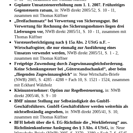
Geplante Umsatzsteuererhöhung zum 1. 1. 2007. Frühzeitiges
Gegensteuern ratsam,
in: NWB direkt 2005/52, S. 10 - 11,
zusammen mit Thomas Küffner
„Dreifachumsatz“ bei Verwertung von Sicherungsgut. Bei
Verwertung für Rechnung des Sicherungsnehmers liegen drei
Lieferungen vor,
NWB direkt 2005/51, S. 10 - 11, zusammen mit
Thomas Küffner
Vorsteuerberichtigung nach § 15a Abs. 2 UStG n.F. –
Wirtschaftsgüter, die nur einmalig zur Ausführung eines
Umsatzes verwendet werden,
NWB direkt 2005/51, S. 1 - 2,
zusammen mit Thomas Küffner
Freigebige Zuwendung durch Zugewinnausgleichsforderung.
Keine Schenkungsteuer bei „Güterstandsschaukel“, aber beim
„fliegenden Zugewinnausgleich“
in: Neue Wirtschafts-Briefe
(NWB) 2005, S. 4285 - 4288 = Fach 10, S. 1521 - 1524, zusammen
mit Eckhard Wälzholz
Kleinunternehmer: Option zur Regelbesteuerung,
in: NWB
direkt 2005/46, S. 9 - 10
BMF nimmt Stellung zur Selbständigkeit des GmbH-
Geschäftsführers. GmbH-Geschäftsführer werden weiterhin als
nichtselbständig angesehen,
in: NWB direkt 2005/41, S. 10,
zusammen mit Thomas Küffner
BFH hebelt über die 6. EG-Richtlinie die „Werklieferung“ aus.
Richtlinienkonforme Auslegung des § 3 Abs. 4 UStG,
in: Neue