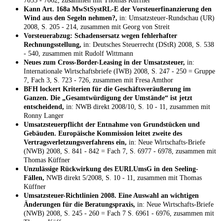
7055 - 7062, zusammen mit Thomas Küffner
Kann Art. 168a MwStSystRL-E der Vorsteuerfinanzierung den
Wind aus den Segeln nehmen?,
in: Umsatzsteuer-Rundschau (UR)
2008, S. 205 - 214, zusammen mit Georg von Streit
Vorsteuerabzug: Schadensersatz wegen fehlerhafter
Rechnungsstellung,
in: Deutsches Steuerrecht (DStR) 2008, S. 538
- 540, zusammen mit Rudolf Wittmann
Neues zum Cross-Border-Leasing in der Umsatzsteuer,
in:
Internationale Wirtschaftsbriefe (IWB) 2008, S. 247 - 250 = Gruppe
7, Fach 3, S. 723 - 726, zusammen mit Fresa Amthor
BFH lockert Kriterien für die Geschäftsveräußerung im
Ganzen. Die „Gesamtwürdigung der Umstände“ ist jetzt
entscheidend,
in: NWB direkt 2008/10, S. 10 - 11, zusammen mit
Ronny Langer
Umsatzsteuerpflicht der Entnahme von Grundstücken und
Gebäuden. Europäische Kommission leitet zweite des
Vertragsverletzungsverfahrens ein,
in: Neue Wirtschafts-Briefe
(NWB) 2008, S. 841 - 842 = Fach 7, S. 6977 - 6978, zusammen mit
Thomas Küffner
Unzulässige Rückwirkung des EURLUmsG in den Seeling-
Fällen,
NWB direkt 5/2008, S. 10 - 11, zusammen mit Thomas
Küffner
Umsatzsteuer-Richtlinien 2008. Eine Auswahl an wichtigen
Änderungen für die Beratungspraxis,
in: Neue Wirtschafts-Briefe
(NWB) 2008, S. 245 - 260 = Fach 7 S. 6961 - 6976, zusammen mit