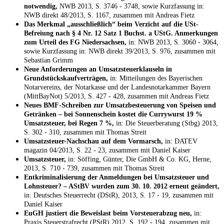
notwendig,
NWB 2013, S. 3746 - 3748, sowie Kurzfassung in:
NWB direkt 48/2013, S. 1167, zusammen mit Andreas Fietz
Das Merkmal „ausschließlich“ beim Verzicht auf die USt-
Befreiung nach § 4 Nr. 12 Satz 1 Buchst. a UStG. Anmerkungen
zum Urteil des FG Niedersachsen,
in: NWB 2013, S. 3060 - 3064,
sowie Kurzfassung in: NWB direkt 39/2013, S. 976, zusammen mit
Sebastian Grimm
Neue Anforderungen an Umsatzsteuerklauseln in
Grundstückskaufverträgen,
in: Mitteilungen des Bayerischen
Notarvereins, der Notarkasse und der Landesnotarkammer Bayern
(MittBayNot) 5/2013, S. 427 - 428, zusammen mit Andreas Fietz
Neues BMF-Schreiben zur Umsatzbesteuerung von Speisen und
Getränken – bei Sonnenschein kostet die Currywurst 19 %
Umsatzsteuer, bei Regen 7 %,
in: Die Steuerberatung (Stbg) 2013,
S. 302 - 310, zusammen mit Thomas Streit
Umsatzsteuer-Nachschau auf dem Vormarsch,
in: DATEV
magazin 04/2013, S. 22 - 23, zusammen mit Daniel Kaiser
Umsatzsteuer,
in: Söffing, Günter, Die GmbH & Co. KG, Herne,
2013, S. 710 - 739, zusammen mit Thomas Streit
Entkriminalisierung der Anmeldungen bei Umsatzsteuer und
Lohnsteuer? – AStBV wurden zum 30. 10. 2012 erneut geändert,
in: Deutsches Steuerrecht (DStR), 2013, S. 17 - 19, zusammen mit
Daniel Kaiser
EuGH justiert die Beweislast beim Vorsteuerabzug neu,
in:
Praxis Steuerstrafrecht (PStR) 2012, S. 192 - 194, zusammen mit