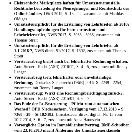
Elektronische Marktplätze haften für Umsatzsteuerausfälle.
Rechtliche Beurteilung der Neuregelungen und Rechtsschutz des
Onlinehändlers,
DStR 2019, S. 15 - 22, zusammen mit Matthias
Oldiges
Umsatzsteuerpflicht für die Erstellung von Lehrbriefen ab 2018?
Handlungsempfehlungen für Fernlehrinstitute und
Lehrbriefersteller,
NWB 2017, S. 3933 - 3938, zusammen mit
Thomas Streit
Umsatzsteuerpflicht für die Erstellung von Lehrbriefen ab
1.1.2018 ?,
NWB direkt 51/2017, S. 1392, zusammen mit Thomas
Streit
Vorsteuerabzug bleibt auch bei fehlerhafter Rechnung erhalten,
Auto-Steuern-Recht (ASR) 2016/11, S. 4 - 5, zusammen mit Ronny
Langer
Vorsteuerabzug trotz fehlerhafter oder unvollständiger
Rechnung,
Deutsches Steuerrecht (DStR) 2016, S. 2249 - 2254,
zusammen mit Ronny Langer
Vorsteuerabzug: Wirkt eine Rechnungsberichtigung zurück?,
Auto-Steuern-Recht (ASR) 2015/01, S. 6 - 7
Das Ende der Ist-Besteuerung – Pflicht zum automatischen
Wechsel? OFD Niedersachsen, Verfügung vom 17.12.2013 – S
7368 - 28 – St 182/182,
Umsatzsteuer direkt digital, Nr. 13 vom
10.7.2014, S. 6 - 7, zusammen mit Anna Haunstein
Vorsorgliche Option im Immobilienkaufvertrag. BMF-Schreiben
vom 23.10.2013 macht Änderung der Umsatzsteuerklauseln