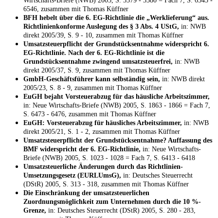
Wirtschafts-Briefe (NWB) 2005, S. 3379 - 3380 = Fach 7, S. 6545 -
6546, zusammen mit Thomas Küffner
BFH hebelt über die 6. EG-Richtlinie die „Werklieferung“ aus.
Richtlinienkonforme Auslegung des § 3 Abs. 4 UStG,
in: NWB
direkt 2005/39, S. 9 - 10, zusammen mit Thomas Küffner
Umsatzsteuerpflicht der Grundstücksentnahme widerspricht 6.
EG-Richtlinie. Nach der 6. EG-Richtlinie ist die
Grundstücksentnahme zwingend umsatzsteuerfrei,
in: NWB
direkt 2005/37, S. 9, zusammen mit Thomas Küffner
GmbH-Geschäftsführer kann selbständig sein,
in: NWB direkt
2005/23, S. 8 - 9, zusammen mit Thomas Küffner
EuGH bejaht Vorsteuerabzug für das häusliche Arbeitszimmer,
in: Neue Wirtschafts-Briefe (NWB) 2005, S. 1863 - 1866 = Fach 7,
S. 6473 - 6476, zusammen mit Thomas Küffner
EuGH: Vorsteuerabzug für häusliches Arbeitszimmer,
in: NWB
direkt 2005/21, S. 1 - 2, zusammen mit Thomas Küffner
Umsatzsteuerpflicht der Grundstücksentnahme? Auffassung des
BMF widerspricht der 6. EG-Richtlinie,
in: Neue Wirtschafts-
Briefe (NWB) 2005, S. 1023 - 1028 = Fach 7, S. 6413 - 6418
Umsatzsteuerliche Änderungen durch das Richtlinien-
Umsetzungsgesetz (EURLUmsG),
in: Deutsches Steuerrecht
(DStR) 2005, S. 313 - 318, zusammen mit Thomas Küffner
Die Einschränkung der umsatzsteuerlichen
Zuordnungsmöglichkeit zum Unternehmen durch die 10 %-
Grenze,
in: Deutsches Steuerrecht (DStR) 2005, S. 280 - 283,