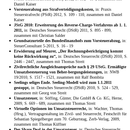
Daniel Kaiser
Vorsteuerabzug aus Strafverteidigungskosten,
in: Praxis
Steuerstrafrecht (PStR) 2012, S. 109 - 110, zusammen mit Daniel
Kaiser
JStG 2010: Erweiterung des Reverse-Charge-Verfahrens ab 1. 1.
2011,
in: Deutsches Steuerrecht (DStR) 2011, S. 895 - 899,
zusammen mit Christian Salder
Grundsatzurteile des Bundesfinanzhofs zum Vorsteuerabzug,
in:
SteuerConsultant 5-2011, S. 16 - 19
Erwiderung auf Meurer, „Der Rechnungsberichtigung kommt
keine Rückwirkung zu“,
in: Deutsches Steuerrecht (DStR) 2010, S.
2446 - 2447, zusammen mit Thomas Streit
Zivilrechtliche Ausgleichsansprüche nach § 29 UStG. Ermäßigte
Umsatzbesteuerung von Beher-bergungsleistungen,
in: NWB
19/2010, S. 1517 - 1521, zusammen mit Ralf Bombita
Seelings seliges Ende. Seeling-Modell wird zum 1.1.2011
gestoppt,
in: Deutsches Steuerrecht (DStR) 2010, S. 524 - 529,
zusammen mit Georg von Streit
Umsatzsteuer,
in: Söffing, Günter, Die GmbH & Co. KG, Herne,
2009, S. 669 - 689, zusammen mit Thomas Streit
Virtuelle Optionen im Umsatzsteuerrecht,
in: Wachter, Thomas
(Hrsg.), Vertragsgestaltung im Zivil- und Steuerrecht, Festschrift für
Sebastian Spiegelberger zum 70. Geburtstag, Zerb-Verlag, 2009,
zusammen mit Thomas Küffner
Der Share Deal in der Umsatzsteuer,
in: Deutsches Steuerrecht