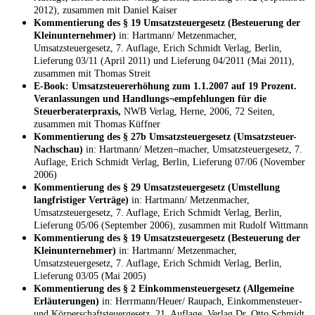
2012), zusammen mit Daniel Kaiser
Kommentierung des § 19 Umsatzsteuergesetz (Besteuerung der
Kleinunternehmer)
in: Hartmann/ Metzenmacher,
Umsatzsteuergesetz, 7. Auflage, Erich Schmidt Verlag, Berlin,
Lieferung 03/11 (April 2011) und Lieferung 04/2011 (Mai 2011),
zusammen mit Thomas Streit
E-Book: Umsatzsteuererhöhung zum 1.1.2007 auf 19 Prozent.
Veranlassungen und Handlungs¬empfehlungen für die
Steuerberaterpraxis,
NWB Verlag, Herne, 2006, 72 Seiten,
zusammen mit Thomas Küffner
Kommentierung des § 27b Umsatzsteuergesetz (Umsatzsteuer-
Nachschau)
in: Hartmann/ Metzen¬macher, Umsatzsteuergesetz, 7.
Auflage, Erich Schmidt Verlag, Berlin, Lieferung 07/06 (November
2006)
Kommentierung des § 29 Umsatzsteuergesetz (Umstellung
langfristiger Verträge)
in: Hartmann/ Metzenmacher,
Umsatzsteuergesetz, 7. Auflage, Erich Schmidt Verlag, Berlin,
Lieferung 05/06 (September 2006), zusammen mit Rudolf Wittmann
Kommentierung des § 19 Umsatzsteuergesetz (Besteuerung der
Kleinunternehmer)
in: Hartmann/ Metzenmacher,
Umsatzsteuergesetz, 7. Auflage, Erich Schmidt Verlag, Berlin,
Lieferung 03/05 (Mai 2005)
Kommentierung des § 2 Einkommensteuergesetz (Allgemeine
Erläuterungen)
in: Herrmann/Heuer/ Raupach, Einkommensteuer-
und Körperschaftsteuergesetz, 21. Auflage, Verlag Dr. Otto Schmidt,