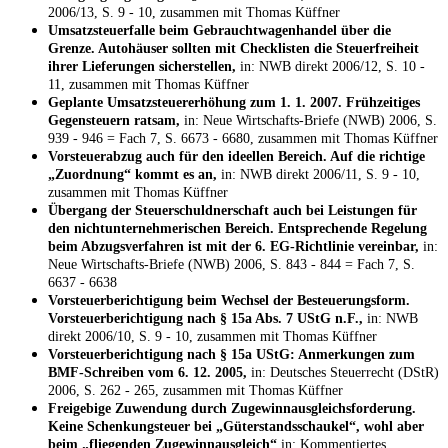
2006/13, S. 9 - 10, zusammen mit Thomas Küffner
Umsatzsteuerfalle beim Gebrauchtwagenhandel über die
Grenze. Autohäuser sollten mit Checklisten die Steuerfreiheit
ihrer Lieferungen sicherstellen,
in: NWB direkt 2006/12, S. 10 -
11, zusammen mit Thomas Küffner
Geplante Umsatzsteuererhöhung zum 1. 1. 2007. Frühzeitiges
Gegensteuern ratsam,
in: Neue Wirtschafts-Briefe (NWB) 2006, S.
939 - 946 = Fach 7, S. 6673 - 6680, zusammen mit Thomas Küffner
Vorsteuerabzug auch für den ideellen Bereich. Auf die richtige
„Zuordnung“ kommt es an,
in: NWB direkt 2006/11, S. 9 - 10,
zusammen mit Thomas Küffner
Übergang der Steuerschuldnerschaft auch bei Leistungen für
den nichtunternehmerischen Bereich. Entsprechende Regelung
beim Abzugsverfahren ist mit der 6. EG-Richtlinie vereinbar,
in:
Neue Wirtschafts-Briefe (NWB) 2006, S. 843 - 844 = Fach 7, S.
6637 - 6638
Vorsteuerberichtigung beim Wechsel der Besteuerungsform.
Vorsteuerberichtigung nach § 15a Abs. 7 UStG n.F.,
in: NWB
direkt 2006/10, S. 9 - 10, zusammen mit Thomas Küffner
Vorsteuerberichtigung nach § 15a UStG: Anmerkungen zum
BMF-Schreiben vom 6. 12. 2005,
in: Deutsches Steuerrecht (DStR)
2006, S. 262 - 265, zusammen mit Thomas Küffner
Freigebige Zuwendung durch Zugewinnausgleichsforderung.
Keine Schenkungsteuer bei „Güterstandsschaukel“, wohl aber
beim „fliegenden Zugewinnausgleich“
in: Kommentiertes