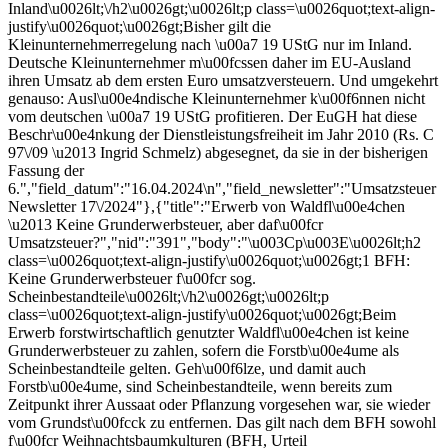
Inland\u0026lt;\/h2\u0026gt;\u0026lt;p class=\u0026quot;text-align-
justify\u0026quot;\u0026gt;Bisher gilt die
Kleinunternehmerregelung nach \u00a7 19 UStG nur im Inland.
Deutsche Kleinunternehmer m\u00fcssen daher im EU-Ausland
ihren Umsatz ab dem ersten Euro umsatzversteuern. Und umgekehrt
genauso: Ausl\u00e4ndische Kleinunternehmer k\u00f6nnen nicht
vom deutschen \u00a7 19 UStG profitieren. Der EuGH hat diese
Beschr\u00e4nkung der Dienstleistungsfreiheit im Jahr 2010 (Rs. C
97\/09 \u2013 Ingrid Schmelz) abgesegnet, da sie in der bisherigen
Fassung der
6.","field_datum":"16.04.2024\n","field_newsletter":"Umsatzsteuer
Newsletter 17\/2024"},{"title":"Erwerb von Waldfl\u00e4chen
\u2013 Keine Grunderwerbsteuer, aber daf\u00fcr
Umsatzsteuer?","nid":"391","body":"\u003Cp\u003E\u0026lt;h2
class=\u0026quot;text-align-justify\u0026quot;\u0026gt;1 BFH:
Keine Grunderwerbsteuer f\u00fcr sog.
Scheinbestandteile\u0026lt;\/h2\u0026gt;\u0026lt;p
class=\u0026quot;text-align-justify\u0026quot;\u0026gt;Beim
Erwerb forstwirtschaftlich genutzter Waldfl\u00e4chen ist keine
Grunderwerbsteuer zu zahlen, sofern die Forstb\u00e4ume als
Scheinbestandteile gelten. Geh\u00f6lze, und damit auch
Forstb\u00e4ume, sind Scheinbestandteile, wenn bereits zum
Zeitpunkt ihrer Aussaat oder Pflanzung vorgesehen war, sie wieder
vom Grundst\u00fcck zu entfernen. Das gilt nach dem BFH sowohl
f\u00fcr Weihnachtsbaumkulturen (BFH, Urteil