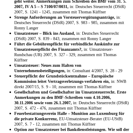
geht weiter. Anmerkungen zum Schreiben des BMF vom 31. 5.
2007, IV A 5 – S 7100/07/0031,
in: Deutsches Steuerrecht (DStR)
2007, S. 1241 - 1245, zusammen mit Thomas Küffner
Strenge Anforderungen an Vorsteuervergütungsanträge,
in:
Deutsches Steuerrecht (DStR) 2007, S. 983 - 985, zusammen mit
Ronny Langer
Umsatzsteuer – Blick ins Ausland,
in: Deutsches Steuerrecht
(DStR) 2007, S. 839 - 843, zusammen mit Ronny Langer
Führt die Gebührenpflicht für verbindliche Auskünfte zur
Umsatzsteuerpflicht des Finanzamts?,
in: Umsatzsteuer-
Rundschau (UR) 2007, S. 327 - 329, zusammen mit Thomas
Küffner
Umsatzsteuer: Neues zum Halten von
Unternehmensbeteiligungen,
in: Consultant 4/2007, S. 28 - 29
Steuerpflicht der Grundstücksentnahme – Europäische
Kommission leitet Vertragsverletzungs-verfahren ein,
in: NWB
direkt 2007/15, S. 9 - 10, zusammen mit Thomas Küffner
Gesellschaften und Gesellschafter im Umsatzsteuerrecht. Erste
Anmerkungen zu den BMF-Schreiben vom 4.10.2006,
30.11.2006 sowie vom 26.1.2007,
in: Deutsches Steuerrecht (DStR)
2007, S. 472 - 476, zusammen mit Thomas Küffner
Feuerbestattungsverein Halle – Munition aus Luxemburg für
die private Konkurrenz,
EU-Umsatzsteuer-Berater (EU-UStB)
2007, S. 7 - 12, zusammen mit Thomas Küffner
Option zur Umsatzsteuer bei Bankdienstleistungen. Wie soll der