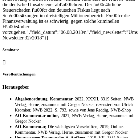
die deutsche Umsatzsteuer abf\u00fchren. Der j\u00e4hrliche
Steuerschaden f\u00fcr den deutschen Fiskus liegt nach
Sch\u00e4tzungen im dreistelligen Millionenbereich. F\u00fcr die
Finanzverwaltung ist es schwierig, gegen solche kriminellen
H\u00e4ndler
vorzugehen.","field_datum":"06.08.2018\n","field_newsletter":"Ums
Newsletter 32\/2018"}]
Seminare
[]
Veröffentlichungen
Herausgeber
Abgabenordnung. Kommentar,
2022, XXXII, 3319 Seiten, NWB
Verlag, Herne, zusammen mit Gregor Nöcker, rezensiert von Ulrich
Krömker, NWB 2022, S. 793, sowie von Jens Reddig, NWB-Shop
AO-Kommentar online,
2021, NWB Verlag, Herne, zusammen mit
Gregor Nöcker
AO-Kommentar,
Die wichtigsten Vorschriften, 2019, Online-
Kommentar, NWB Verlag, Herne, zusammen mit Gregor Nöcker
Umsatzsteuer Textausgabe, 6. Auflage,
2019, VII, 1351 Seiten,