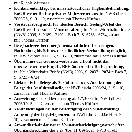
mit Rudolf Wittmann
Konkurrentenklage bei umsatzsteuerlicher Ungleichbehandlung.
EuGH weitet Rechte privater Mitbewerber aus,
in: NWB direkt
2006/28, S. 9 - 10, zusammen mit Thomas Küffner
Vorsteuerabzug auch für ideellen Bereich. Seeling-Urteil des
EuGH eröffnet vollen Vorsteuerabzug,
in: Neue Wirtschafts-Briefe
(NWB) 2006, S. 2189 - 2190 = Fach 7, S. 6733 - 6734, zusammen
mit Thomas Küffner
Belegnachweis bei innergemeinschaftlichen Lieferungen.
Nachholung bis Schluss der mündlichen Verhandlung möglich,
in: NWB direkt 2006/25, S. 9 - 10, zusammen mit Thomas Küffner
Übernahme der Grunderwerbsteuer erhöht nicht das
umsatzsteuerliche Entgelt. BFH ändert seine Rechtsprechung,
in: Neue Wirtschafts-Briefe (NWB) 2006, S. 2033 - 2034 = Fach 7,
S. 6723 - 6724
Elektronische Belege als Ausfuhrnachweis. Anerkennung der
Belege der Ausfuhrzollstelle,
in: NWB direkt 2006/24, S. 9 - 10,
zusammen mit Thomas Küffner
Ausweitung der Ist-Besteuerung ab 1.7.2006,
in: NWB direkt
2006/19, S. 1 - 2, zusammen mit Thomas Küffner
Vereinfachungen bei der Berichtigung des Vorsteuerabzugs.
Anhebung der Bagatellgrenzen,
in: NWB direkt 2006/14, S. 9 -
10, zusammen mit Thomas Küffner
Anwendbarkeit der neuen Vorsteuerberichtigungsvorschriften.
Übergangsregelung des § 27 Abs. 11 UStG,
in: NWB direkt