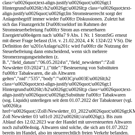
class=\u0026quot;text-align-justify\u0026quot;\u0026gt;1
Hintergrund\u0026lt;\/h2\u0026gt;\u0026lt;p class=\u0026quot;text-
align-justify\u0026quot;\u0026gt;Im Stromsteuerrecht sorgt der
Anlagenbegriff immer wieder f\u00fcr Diskussionen. Zuletzt hat
sich das Finanzgericht D\u00fcsseldorf im Rahmen der
Stromsteuerbefreiung f\u00fcr Strom aus erneuerbaren
Energietr\u00e4gern nach \u00a7 9 Abs. 1 Nr. 1 StromStG erneut
mit dieser Frage befasst (Urt. v. 21.02.2024, 4 K 1324\/22 VSt). Die
Definition der \u201eAnlage\u201c wird f\u00fcr die Nutzung der
Steuerbefreiung dann entscheidend, wenn sich mehrere
Stromerzeugungseinheiten (z.
B.","field_datum":"06.05.2024\n","field_newsletter":"Zoll
Newsletter 03\/2024"},{"title":"Besteuerung von Substituten
f\u00fcr Tabakwaren, die als Altwaren
gelten","nid":"535","body":"\u003Cp\u003E\u0026lt;h2
class=\u0026quot;text-align-justify\u0026quot;\u0026gt;1
Hintergrund\u0026lt;\/h2\u0026gt;\u0026lt;p class=\u0026quot;text-
align-justify\u0026quot;\u0026gt;Substitute f\u00fcr Tabakwaren
(sog. Liquids) unterliegen seit dem 01.07.2022 der Tabaksteuer (vgl.
\u0026lt;a
href=\u0026quot;\/Zoll\/Newsletter_03_2022\u0026quot;\u0026gt;
Zoll Newsletter 03 \u01c0 2022\u0026lt;\/a\u0026gt;). Bis zum
Ablauf des 12.02.2023 war der Handel mit unversteuerten Altwaren
noch zul\u00e4ssig. Altwaren sind solche, die sich am 01.07.2022
bereits im Handel, also im steuerrechtlich freien Verkehr befanden.