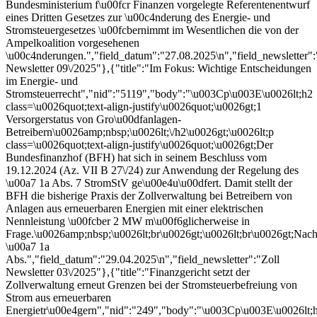
Bundesministerium f\u00fcr Finanzen vorgelegte Referentenentwurf
eines Dritten Gesetzes zur \u00c4nderung des Energie- und
Stromsteuergesetzes \u00fcbernimmt im Wesentlichen die von der
Ampelkoalition vorgesehenen
\u00c4nderungen.","field_datum":"27.08.2025\n","field_newsletter":
Newsletter 09\/2025"},{"title":"Im Fokus: Wichtige Entscheidungen
im Energie- und
Stromsteuerrecht","nid":"5119","body":"\u003Cp\u003E\u0026lt;h2
class=\u0026quot;text-align-justify\u0026quot;\u0026gt;1
Versorgerstatus von Gro\u00dfanlagen-
Betreibern\u0026amp;nbsp;\u0026lt;\/h2\u0026gt;\u0026lt;p
class=\u0026quot;text-align-justify\u0026quot;\u0026gt;Der
Bundesfinanzhof (BFH) hat sich in seinem Beschluss vom
19.12.2024 (Az. VII B 27\/24) zur Anwendung der Regelung des
\u00a7 1a Abs. 7 StromStV ge\u00e4u\u00dfert. Damit stellt der
BFH die bisherige Praxis der Zollverwaltung bei Betreibern von
Anlagen aus erneuerbaren Energien mit einer elektrischen
Nennleistung \u00fcber 2 MW m\u00f6glicherweise in
Frage.\u0026amp;nbsp;\u0026lt;br\u0026gt;\u0026lt;br\u0026gt;Nac
\u00a7 1a
Abs.","field_datum":"29.04.2025\n","field_newsletter":"Zoll
Newsletter 03\/2025"},{"title":"Finanzgericht setzt der
Zollverwaltung erneut Grenzen bei der Stromsteuerbefreiung von
Strom aus erneuerbaren
Energietr\u00e4gern","nid":"249","body":"\u003Cp\u003E\u0026lt;