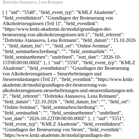
Dobrinka Atanasova, Lena Reimann
[ { "nid": "5549", "field_event_typ": "KMLZ Akademie",
"field_eventlinktext": "Grundlagen der Besteuerung von
Alkoholerzeugnissen (Teil 1)", "field_eventlink":
"https://www.kmlz-akademie.de/modul/grundlagen-der-
besteuerung-von-alkoholerzeugnissen-teil-1", "field_referent":
"Dobrinka Atanasova, Lena Reimann", "field_datum": "15.10.2026
", "field_datum_bis": "", "field_ort": "Online-Seminar",
"field_seminarbeschreibung": "", "field_seminarlink": "",
"field_seminarthemen": "undefined", "sort_date": "2026-10-
15T00:00:00.000Z" }, { "nid": "5550", "field_event_typ": "KMLZ
Akademie", "field_eventlinktext": "Grundlagen der Besteuerung
von Alkoholerzeugnissen – Steuerbefreiungen und
Steuerentlastungen (Teil 2)", "field_eventlink": "https://www.kmlz-
akademie.de/modul/grundlagen-der-besteuerung-von-
alkoholerzeugnissen-steuerbefreiungen-und-steuerentlastungen-teil-
2", "field_referent": "Dobrinka Atanasova, Lena Reimann",
"field_datum": "22.10.2026 ", "field_datum_bis": "", "field_ort":
"Online-Seminar", "field_seminarbeschreibung": "",
"field_seminarlink": "", "field_seminarthemen": "undefined",
"sort_date": "2026-10-22T00:00:00.000Z" }, { "nid": "5551",
"field_event_typ": "KMLZ Akademie", "field_eventlinktext":
"Grundlagen der Besteuerung von Strom", "field_eventlink":
"https://www.kmlz-akademie.de/modul/grundlagen-der-