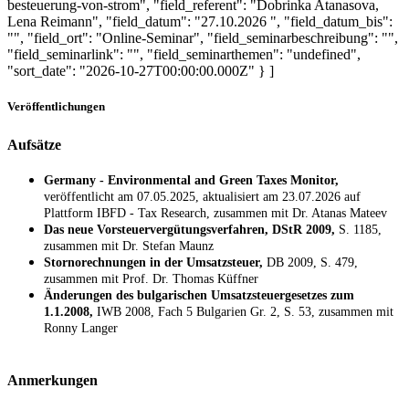
besteuerung-von-strom", "field_referent": "Dobrinka Atanasova,
Lena Reimann", "field_datum": "27.10.2026 ", "field_datum_bis":
"", "field_ort": "Online-Seminar", "field_seminarbeschreibung": "",
"field_seminarlink": "", "field_seminarthemen": "undefined",
"sort_date": "2026-10-27T00:00:00.000Z" } ]
Veröffentlichungen
Aufsätze
Germany - Environmental and Green Taxes Monitor,
veröffentlicht am 07.05.2025, aktualisiert am 23.07.2026 auf
Plattform IBFD - Tax Research,
zusammen mit Dr. Atanas Mateev
Das neue Vorsteuervergütungsverfahren, DStR 2009,
S. 1185,
zusammen mit Dr. Stefan Maunz
Stornorechnungen in der Umsatzsteuer,
DB 2009, S. 479,
zusammen mit Prof. Dr. Thomas Küffner
Änderungen des bulgarischen Umsatzsteuergesetzes zum
1.1.2008,
IWB 2008, Fach 5 Bulgarien Gr. 2, S. 53, zusammen mit
Ronny Langer
Anmerkungen