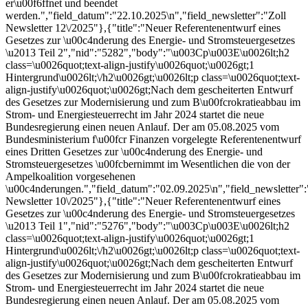
er\u00f6ffnet und beendet
werden.","field_datum":"22.10.2025\n","field_newsletter":"Zoll
Newsletter 12\/2025"},{"title":"Neuer Referentenentwurf eines
Gesetzes zur \u00c4nderung des Energie- und Stromsteuergesetzes
\u2013 Teil 2","nid":"5282","body":"\u003Cp\u003E\u0026lt;h2
class=\u0026quot;text-align-justify\u0026quot;\u0026gt;1
Hintergrund\u0026lt;\/h2\u0026gt;\u0026lt;p class=\u0026quot;text-
align-justify\u0026quot;\u0026gt;Nach dem gescheiterten Entwurf
des Gesetzes zur Modernisierung und zum B\u00fcrokratieabbau im
Strom- und Energiesteuerrecht im Jahr 2024 startet die neue
Bundesregierung einen neuen Anlauf. Der am 05.08.2025 vom
Bundesministerium f\u00fcr Finanzen vorgelegte Referentenentwurf
eines Dritten Gesetzes zur \u00c4nderung des Energie- und
Stromsteuergesetzes \u00fcbernimmt im Wesentlichen die von der
Ampelkoalition vorgesehenen
\u00c4nderungen.","field_datum":"02.09.2025\n","field_newsletter":
Newsletter 10\/2025"},{"title":"Neuer Referentenentwurf eines
Gesetzes zur \u00c4nderung des Energie- und Stromsteuergesetzes
\u2013 Teil 1","nid":"5276","body":"\u003Cp\u003E\u0026lt;h2
class=\u0026quot;text-align-justify\u0026quot;\u0026gt;1
Hintergrund\u0026lt;\/h2\u0026gt;\u0026lt;p class=\u0026quot;text-
align-justify\u0026quot;\u0026gt;Nach dem gescheiterten Entwurf
des Gesetzes zur Modernisierung und zum B\u00fcrokratieabbau im
Strom- und Energiesteuerrecht im Jahr 2024 startet die neue
Bundesregierung einen neuen Anlauf. Der am 05.08.2025 vom