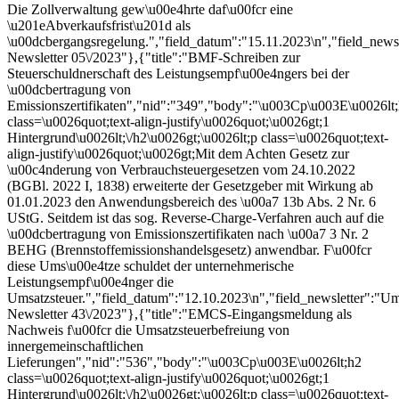
Die Zollverwaltung gew\u00e4hrte daf\u00fcr eine
\u201eAbverkaufsfrist\u201d als
\u00dcbergangsregelung.","field_datum":"15.11.2023\n","field_newsl
Newsletter 05\/2023"},{"title":"BMF-Schreiben zur
Steuerschuldnerschaft des Leistungsempf\u00e4ngers bei der
\u00dcbertragung von
Emissionszertifikaten","nid":"349","body":"\u003Cp\u003E\u0026lt
class=\u0026quot;text-align-justify\u0026quot;\u0026gt;1
Hintergrund\u0026lt;\/h2\u0026gt;\u0026lt;p class=\u0026quot;text-
align-justify\u0026quot;\u0026gt;Mit dem Achten Gesetz zur
\u00c4nderung von Verbrauchsteuergesetzen vom 24.10.2022
(BGBl. 2022 I, 1838) erweiterte der Gesetzgeber mit Wirkung ab
01.01.2023 den Anwendungsbereich des \u00a7 13b Abs. 2 Nr. 6
UStG. Seitdem ist das sog. Reverse-Charge-Verfahren auch auf die
\u00dcbertragung von Emissionszertifikaten nach \u00a7 3 Nr. 2
BEHG (Brennstoffemissionshandelsgesetz) anwendbar. F\u00fcr
diese Ums\u00e4tze schuldet der unternehmerische
Leistungsempf\u00e4nger die
Umsatzsteuer.","field_datum":"12.10.2023\n","field_newsletter":"Um
Newsletter 43\/2023"},{"title":"EMCS-Eingangsmeldung als
Nachweis f\u00fcr die Umsatzsteuerbefreiung von
innergemeinschaftlichen
Lieferungen","nid":"536","body":"\u003Cp\u003E\u0026lt;h2
class=\u0026quot;text-align-justify\u0026quot;\u0026gt;1
Hintergrund\u0026lt;\/h2\u0026gt;\u0026lt;p class=\u0026quot;text-