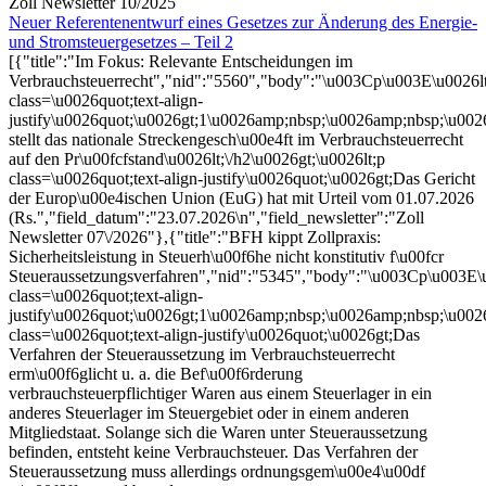
Zoll Newsletter 10/2025
Neuer Referentenentwurf eines Gesetzes zur Änderung des Energie-
und Stromsteuergesetzes – Teil 2
[{"title":"Im Fokus: Relevante Entscheidungen im
Verbrauchsteuerrecht","nid":"5560","body":"\u003Cp\u003E\u0026l
class=\u0026quot;text-align-
justify\u0026quot;\u0026gt;1\u0026amp;nbsp;\u0026amp;nbsp;\u0
stellt das nationale Streckengesch\u00e4ft im Verbrauchsteuerrecht
auf den Pr\u00fcfstand\u0026lt;\/h2\u0026gt;\u0026lt;p
class=\u0026quot;text-align-justify\u0026quot;\u0026gt;Das Gericht
der Europ\u00e4ischen Union (EuG) hat mit Urteil vom 01.07.2026
(Rs.","field_datum":"23.07.2026\n","field_newsletter":"Zoll
Newsletter 07\/2026"},{"title":"BFH kippt Zollpraxis:
Sicherheitsleistung in Steuerh\u00f6he nicht konstitutiv f\u00fcr
Steueraussetzungsverfahren","nid":"5345","body":"\u003Cp\u003E\
class=\u0026quot;text-align-
justify\u0026quot;\u0026gt;1\u0026amp;nbsp;\u0026amp;nbsp;\u0026
class=\u0026quot;text-align-justify\u0026quot;\u0026gt;Das
Verfahren der Steueraussetzung im Verbrauchsteuerrecht
erm\u00f6glicht u. a. die Bef\u00f6rderung
verbrauchsteuerpflichtiger Waren aus einem Steuerlager in ein
anderes Steuerlager im Steuergebiet oder in einem anderen
Mitgliedstaat. Solange sich die Waren unter Steueraussetzung
befinden, entsteht keine Verbrauchsteuer. Das Verfahren der
Steueraussetzung muss allerdings ordnungsgem\u00e4\u00df