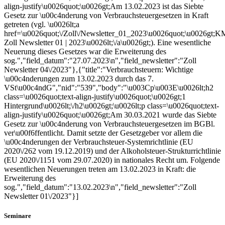
align-justify\u0026quot;\u0026gt;Am 13.02.2023 ist das Siebte
Gesetz zur \u00c4nderung von Verbrauchsteuergesetzen in Kraft
getreten (vgl. \u0026lt;a
href=\u0026quot;\/Zoll\/Newsletter_01_2023\u0026quot;\u0026gt;
Zoll Newsletter 01 | 2023\u0026lt;\/a\u0026gt;). Eine wesentliche
Neuerung dieses Gesetzes war die Erweiterung des
sog.","field_datum":"27.07.2023\n","field_newsletter":"Zoll
Newsletter 04\/2023"},{"title":"Verbrauchsteuern: Wichtige
\u00c4nderungen zum 13.02.2023 durch das 7.
VSt\u00c4ndG","nid":"539","body":"\u003Cp\u003E\u0026lt;h2
class=\u0026quot;text-align-justify\u0026quot;\u0026gt;1
Hintergrund\u0026lt;\/h2\u0026gt;\u0026lt;p class=\u0026quot;text-
align-justify\u0026quot;\u0026gt;Am 30.03.2021 wurde das Siebte
Gesetz zur \u00c4nderung von Verbrauchsteuergesetzen im BGBl.
ver\u00f6ffentlicht. Damit setzte der Gesetzgeber vor allem die
\u00c4nderungen der Verbrauchsteuer-Systemrichtlinie (EU
2020\/262 vom 19.12.2019) und der Alkoholsteuer-Strukturrichtlinie
(EU 2020\/1151 vom 29.07.2020) in nationales Recht um. Folgende
wesentlichen Neuerungen treten am 13.02.2023 in Kraft: die
Erweiterung des
sog.","field_datum":"13.02.2023\n","field_newsletter":"Zoll
Newsletter 01\/2023"}]
Seminare