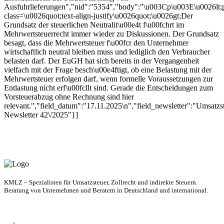
Ausfuhrlieferungen","nid":"5354","body":"\u003Cp\u003E\u0026lt;
class=\u0026quot;text-align-justify\u0026quot;\u0026gt;Der
Grundsatz der steuerlichen Neutralit\u00e4t f\u00fchrt im
Mehrwertsteuerrecht immer wieder zu Diskussionen. Der Grundsatz
besagt, dass die Mehrwertsteuer f\u00fcr den Unternehmer
wirtschaftlich neutral bleiben muss und lediglich den Verbraucher
belasten darf. Der EuGH hat sich bereits in der Vergangenheit
vielfach mit der Frage besch\u00e4ftigt, ob eine Belastung mit der
Mehrwertsteuer erfolgen darf, wenn formelle Voraussetzungen zur
Entlastung nicht erf\u00fcllt sind. Gerade die Entscheidungen zum
Vorsteuerabzug ohne Rechnung sind hier
relevant.","field_datum":"17.11.2025\n","field_newsletter":"Umsatzs
Newsletter 42\/2025"}]
KMLZ – Spezialisten für Umsatzsteuer, Zollrecht und indirekte Steuern.
Beratung von Unternehmen und Beratern in Deutschland und international.