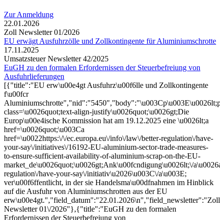
Zur Anmeldung
22.01.2026
Zoll Newsletter 01/2026
EU erwägt Ausfuhrzölle und Zollkontingente für Aluminiumschrotte
17.11.2025
Umsatzsteuer Newsletter 42/2025
EuGH zu den formalen Erfordernissen der Steuerbefreiung von
Ausfuhrlieferungen
[{"title":"EU erw\u00e4gt Ausfuhrz\u00f6lle und Zollkontingente
f\u00fcr
Aluminiumschrotte","nid":"5450","body":"\u003Cp\u003E\u0026lt;
class=\u0026quot;text-align-justify\u0026quot;\u0026gt;Die
Europ\u00e4ische Kommission hat am 19.12.2025 eine \u0026lt;a
href=\u0026quot;\u003Ca
href=\u0022https:\/\/ec.europa.eu\/info\/law\/better-regulation\/have-
your-say\/initiatives\/16192-EU-aluminium-sector-trade-measures-
to-ensure-sufficient-availability-of-aluminium-scrap-on-the-EU-
market_de\u0026quot;\u0026gt;Ank\u00fcndigung\u0026lt;\/a\u0026amp
regulation\/have-your-say\/initiativ\u2026\u003C\/a\u003E;
ver\u00f6ffentlicht, in der sie Handelsma\u00dfnahmen im Hinblick
auf die Ausfuhr von Aluminiumschrotten aus der EU
erw\u00e4gt.","field_datum":"22.01.2026\n","field_newsletter":"Zoll
Newsletter 01\/2026"},{"title":"EuGH zu den formalen
Erfordernissen der Steuerbefreiung von