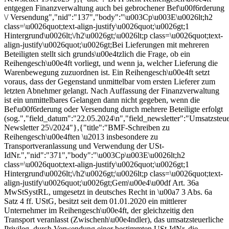
entgegen Finanzverwaltung auch bei gebrochener Bef\u00f6rderung
\/ Versendung","nid":"137","body":"\u003Cp\u003E\u0026lt;h2
class=\u0026quot;text-align-justify\u0026quot;\u0026gt;1
Hintergrund\u0026lt;\/h2\u0026gt;\u0026lt;p class=\u0026quot;text-
align-justify\u0026quot;\u0026gt;Bei Lieferungen mit mehreren
Beteiligten stellt sich grunds\u00e4tzlich die Frage, ob ein
Reihengesch\u00e4ft vorliegt, und wenn ja, welcher Lieferung die
Warenbewegung zuzuordnen ist. Ein Reihengesch\u00e4ft setzt
voraus, dass der Gegenstand unmittelbar vom ersten Lieferer zum
letzten Abnehmer gelangt. Nach Auffassung der Finanzverwaltung
ist ein unmittelbares Gelangen dann nicht gegeben, wenn die
Bef\u00f6rderung oder Versendung durch mehrere Beteiligte erfolgt
(sog.","field_datum":"22.05.2024\n","field_newsletter":"Umsatzsteu
Newsletter 25\/2024"},{"title":"BMF-Schreiben zu
Reihengesch\u00e4ften \u2013 insbesondere zu
Transportveranlassung und Verwendung der USt-
IdNr.","nid":"371","body":"\u003Cp\u003E\u0026lt;h2
class=\u0026quot;text-align-justify\u0026quot;\u0026gt;1
Hintergrund\u0026lt;\/h2\u0026gt;\u0026lt;p class=\u0026quot;text-
align-justify\u0026quot;\u0026gt;Gem\u00e4\u00df Art. 36a
MwStSystRL, umgesetzt in deutsches Recht in \u00a7 3 Abs. 6a
Satz 4 ff. UStG, besitzt seit dem 01.01.2020 ein mittlerer
Unternehmer im Reihengesch\u00e4ft, der gleichzeitig den
Transport veranlasst (Zwischenh\u00e4ndler), das umsatzsteuerliche
Privileg, durch Verwendung einer bestimmten USt-IdNr. die