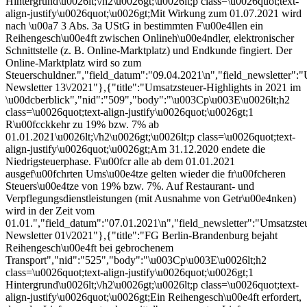
Hintergrund\u0026lt;\/h2\u0026gt;\u0026lt;p class=\u0026quot;text-
align-justify\u0026quot;\u0026gt;Mit Wirkung zum 01.07.2021 wird
nach \u00a7 3 Abs. 3a UStG in bestimmten F\u00e4llen ein
Reihengesch\u00e4ft zwischen Onlineh\u00e4ndler, elektronischer
Schnittstelle (z. B. Online-Marktplatz) und Endkunde fingiert. Der
Online-Marktplatz wird so zum
Steuerschuldner.","field_datum":"09.04.2021\n","field_newsletter":
Newsletter 13\/2021"},{"title":"Umsatzsteuer-Highlights in 2021 im
\u00dcberblick","nid":"509","body":"\u003Cp\u003E\u0026lt;h2
class=\u0026quot;text-align-justify\u0026quot;\u0026gt;1
R\u00fcckkehr zu 19% bzw. 7% ab
01.01.2021\u0026lt;\/h2\u0026gt;\u0026lt;p class=\u0026quot;text-
align-justify\u0026quot;\u0026gt;Am 31.12.2020 endete die
Niedrigsteuerphase. F\u00fcr alle ab dem 01.01.2021
ausgef\u00fchrten Ums\u00e4tze gelten wieder die fr\u00fcheren
Steuers\u00e4tze von 19% bzw. 7%. Auf Restaurant- und
Verpflegungsdienstleistungen (mit Ausnahme von Getr\u00e4nken)
wird in der Zeit vom
01.01.","field_datum":"07.01.2021\n","field_newsletter":"Umsatzste
Newsletter 01\/2021"},{"title":"FG Berlin-Brandenburg bejaht
Reihengesch\u00e4ft bei gebrochenem
Transport","nid":"525","body":"\u003Cp\u003E\u0026lt;h2
class=\u0026quot;text-align-justify\u0026quot;\u0026gt;1
Hintergrund\u0026lt;\/h2\u0026gt;\u0026lt;p class=\u0026quot;text-
align-justify\u0026quot;\u0026gt;Ein Reihengesch\u00e4ft erfordert,