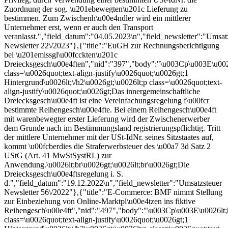
Zuordnung der sog. \u201ebewegten\u201c Lieferung zu
bestimmen. Zum Zwischenh\u00e4ndler wird ein mittlerer
Unternehmer erst, wenn er auch den Transport
veranlasst.","field_datum":"04.05.2023\n","field_newsletter":"Umsat
Newsletter 22\/2023"},{"title":"EuGH zur Rechnungsberichtigung
bei \u201emissgl\u00fcckten\u201c
Dreiecksgesch\u00e4ften","nid":"397","body":"\u003Cp\u003E\u002
class=\u0026quot;text-align-justify\u0026quot;\u0026gt;1
Hintergrund\u0026lt;\/h2\u0026gt;\u0026lt;p class=\u0026quot;text-
align-justify\u0026quot;\u0026gt;Das innergemeinschaftliche
Dreiecksgesch\u00e4ft ist eine Vereinfachungsregelung f\u00fcr
bestimmte Reihengesch\u00e4fte. Bei einem Reihengesch\u00e4ft
mit warenbewegter erster Lieferung wird der Zwischenerwerber
dem Grunde nach im Bestimmungsland registrierungspflichtig. Tritt
der mittlere Unternehmer mit der USt-IdNr. seines Sitzstaates auf,
kommt \u00fcberdies die Straferwerbsteuer des \u00a7 3d Satz 2
UStG (Art. 41 MwStSystRL) zur
Anwendung.\u0026lt;br\u0026gt;\u0026lt;br\u0026gt;Die
Dreiecksgesch\u00e4ftsregelung i. S.
d.","field_datum":"19.12.2022\n","field_newsletter":"Umsatzsteuer
Newsletter 56\/2022"},{"title":"E-Commerce: BMF nimmt Stellung
zur Einbeziehung von Online-Marktpl\u00e4tzen ins fiktive
Reihengesch\u00e4ft","nid":"497","body":"\u003Cp\u003E\u0026lt
class=\u0026quot;text-align-justify\u0026quot;\u0026gt;1