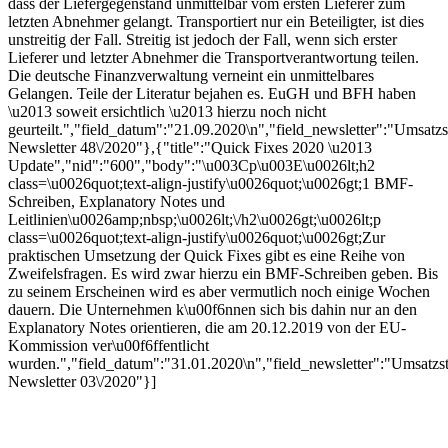
dass der Liefergegenstand unmittelbar vom ersten Lieferer zum
letzten Abnehmer gelangt. Transportiert nur ein Beteiligter, ist dies
unstreitig der Fall. Streitig ist jedoch der Fall, wenn sich erster
Lieferer und letzter Abnehmer die Transportverantwortung teilen.
Die deutsche Finanzverwaltung verneint ein unmittelbares
Gelangen. Teile der Literatur bejahen es. EuGH und BFH haben
\u2013 soweit ersichtlich \u2013 hierzu noch nicht
geurteilt.","field_datum":"21.09.2020\n","field_newsletter":"Umsatzs
Newsletter 48\/2020"},{"title":"Quick Fixes 2020 \u2013
Update","nid":"600","body":"\u003Cp\u003E\u0026lt;h2
class=\u0026quot;text-align-justify\u0026quot;\u0026gt;1 BMF-
Schreiben, Explanatory Notes und
Leitlinien\u0026amp;nbsp;\u0026lt;\/h2\u0026gt;\u0026lt;p
class=\u0026quot;text-align-justify\u0026quot;\u0026gt;Zur
praktischen Umsetzung der Quick Fixes gibt es eine Reihe von
Zweifelsfragen. Es wird zwar hierzu ein BMF-Schreiben geben. Bis
zu seinem Erscheinen wird es aber vermutlich noch einige Wochen
dauern. Die Unternehmen k\u00f6nnen sich bis dahin nur an den
Explanatory Notes orientieren, die am 20.12.2019 von der EU-
Kommission ver\u00f6ffentlicht
wurden.","field_datum":"31.01.2020\n","field_newsletter":"Umsatzs
Newsletter 03\/2020"}]