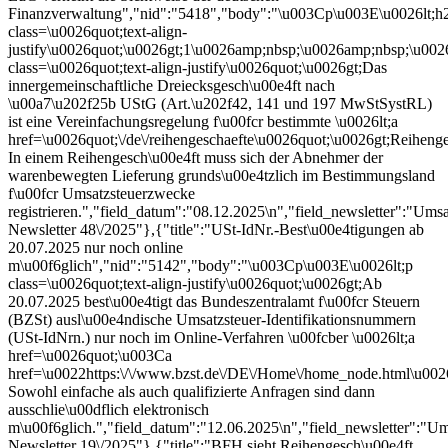
Finanzverwaltung","nid":"5418","body":"\u003Cp\u003E\u0026lt;h
class=\u0026quot;text-align-
justify\u0026quot;\u0026gt;1\u0026amp;nbsp;\u0026amp;nbsp;\u0026
class=\u0026quot;text-align-justify\u0026quot;\u0026gt;Das
innergemeinschaftliche Dreiecksgesch\u00e4ft nach
\u00a7\u202f25b UStG (Art.\u202f42, 141 und 197 MwStSystRL)
ist eine Vereinfachungsregelung f\u00fcr bestimmte \u0026lt;a
href=\u0026quot;\/de\/reihengeschaefte\u0026quot;\u0026gt;Reihenge
In einem Reihengesch\u00e4ft muss sich der Abnehmer der
warenbewegten Lieferung grunds\u00e4tzlich im Bestimmungsland
f\u00fcr Umsatzsteuerzwecke
registrieren.","field_datum":"08.12.2025\n","field_newsletter":"Umsa
Newsletter 48\/2025"},{"title":"USt-IdNr.-Best\u00e4tigungen ab
20.07.2025 nur noch online
m\u00f6glich","nid":"5142","body":"\u003Cp\u003E\u0026lt;p
class=\u0026quot;text-align-justify\u0026quot;\u0026gt;Ab
20.07.2025 best\u00e4tigt das Bundeszentralamt f\u00fcr Steuern
(BZSt) ausl\u00e4ndische Umsatzsteuer-Identifikationsnummern
(USt-IdNrn.) nur noch im Online-Verfahren \u00fcber \u0026lt;a
href=\u0026quot;\u003Ca
href=\u0022https:\/\/www.bzst.de\/DE\/Home\/home_node.html\u002
Sowohl einfache als auch qualifizierte Anfragen sind dann
ausschlie\u00dflich elektronisch
m\u00f6glich.","field_datum":"12.06.2025\n","field_newsletter":"Um
Newsletter 19\/2025"},{"title":"BFH sieht Reihengesch\u00e4ft