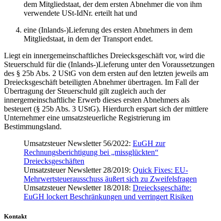
dem Mitgliedstaat, der dem ersten Abnehmer die von ihm
verwendete USt-IdNr. erteilt hat und
eine (Inlands-)Lieferung des ersten Abnehmers in dem
Mitgliedstaat, in dem der Transport endet.
Liegt ein innergemeinschaftliches Dreiecksgeschäft vor, wird die
Steuerschuld für die (Inlands-)Lieferung unter den Voraussetzungen
des § 25b Abs. 2 UStG von dem ersten auf den letzten jeweils am
Dreiecksgeschäft beteiligten Abnehmer übertragen. Im Fall der
Übertragung der Steuerschuld gilt zugleich auch der
innergemeinschaftliche Erwerb dieses ersten Abnehmers als
besteuert (§ 25b Abs. 3 UStG). Hierdurch erspart sich der mittlere
Unternehmer eine umsatzsteuerliche Registrierung im
Bestimmungsland.
Umsatzsteuer Newsletter 56/2022:
EuGH zur
Rechnungsberichtigung bei „missglückten“
Dreiecksgeschäften
Umsatzsteuer Newsletter 28/2019:
Quick Fixes: EU-​
Mehrwertsteuerausschuss äußert sich zu Zweifelsfragen
Umsatzsteuer Newsletter 18/2018:
Dreiecksgeschäfte:
EuGH lockert Beschränkungen und verringert Risiken
Kontakt