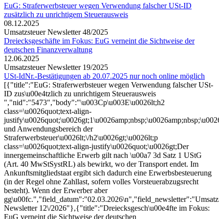
EuG: Straferwerbsteuer wegen Verwendung falscher USt-ID
zusätzlich zu unrichtigem Steuerausweis
08.12.2025
Umsatzsteuer Newsletter 48/2025
Dreiecksgeschäfte im Fokus: EuG verneint die Sichtweise der
deutschen Finanzverwaltung
12.06.2025
Umsatzsteuer Newsletter 19/2025
USt-IdNr.-Bestätigungen ab 20.07.2025 nur noch online möglich
[{"title":"EuG: Straferwerbsteuer wegen Verwendung falscher USt-
ID zus\u00e4tzlich zu unrichtigem Steuerausweis
","nid":"5473","body":"\u003Cp\u003E\u0026lt;h2
class=\u0026quot;text-align-
justify\u0026quot;\u0026gt;1\u0026amp;nbsp;\u0026amp;nbsp;\u00
und Anwendungsbereich der
Straferwerbsteuer\u0026lt;\/h2\u0026gt;\u0026lt;p
class=\u0026quot;text-align-justify\u0026quot;\u0026gt;Der
innergemeinschaftliche Erwerb gilt nach \u00a7 3d Satz 1 UStG
(Art. 40 MwStSystRL) als bewirkt, wo der Transport endet. Im
Ankunftsmitgliedstaat ergibt sich dadurch eine Erwerbsbesteuerung
(in der Regel ohne Zahllast, sofern volles Vorsteuerabzugsrecht
besteht). Wenn der Erwerber aber
gg\u00fc.","field_datum":"02.03.2026\n","field_newsletter":"Umsatz
Newsletter 12\/2026"},{"title":"Dreiecksgesch\u00e4fte im Fokus:
EuG verneint die Sichtweise der deutschen