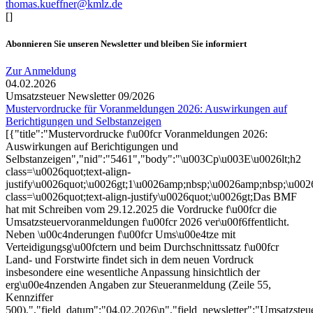
thomas.kueffner@kmlz.de
[]
Abonnieren Sie unseren Newsletter und bleiben Sie informiert
Zur Anmeldung
04.02.2026
Umsatzsteuer Newsletter 09/2026
Mustervordrucke für Voranmeldungen 2026: Auswirkungen auf
Berichtigungen und Selbstanzeigen
[{"title":"Mustervordrucke f\u00fcr Voranmeldungen 2026:
Auswirkungen auf Berichtigungen und
Selbstanzeigen","nid":"5461","body":"\u003Cp\u003E\u0026lt;h2
class=\u0026quot;text-align-
justify\u0026quot;\u0026gt;1\u0026amp;nbsp;\u0026amp;nbsp;\u0026
class=\u0026quot;text-align-justify\u0026quot;\u0026gt;Das BMF
hat mit Schreiben vom 29.12.2025 die Vordrucke f\u00fcr die
Umsatzsteuervoranmeldungen f\u00fcr 2026 ver\u00f6ffentlicht.
Neben \u00c4nderungen f\u00fcr Ums\u00e4tze mit
Verteidigungsg\u00fctern und beim Durchschnittssatz f\u00fcr
Land- und Forstwirte findet sich in dem neuen Vordruck
insbesondere eine wesentliche Anpassung hinsichtlich der
erg\u00e4nzenden Angaben zur Steueranmeldung (Zeile 55,
Kennziffer
500).","field_datum":"04.02.2026\n","field_newsletter":"Umsatzsteu