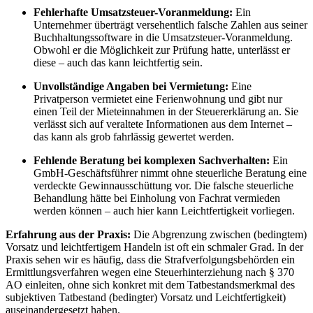
Fehlerhafte Umsatzsteuer-Voranmeldung:
Ein
Unternehmer überträgt versehentlich falsche Zahlen aus seiner
Buchhaltungssoftware in die Umsatzsteuer-Voranmeldung.
Obwohl er die Möglichkeit zur Prüfung hatte, unterlässt er
diese – auch das kann leichtfertig sein.
Unvollständige Angaben bei Vermietung:
Eine
Privatperson vermietet eine Ferienwohnung und gibt nur
einen Teil der Mieteinnahmen in der Steuererklärung an. Sie
verlässt sich auf veraltete Informationen aus dem Internet –
das kann als grob fahrlässig gewertet werden.
Fehlende Beratung bei komplexen Sachverhalten:
Ein
GmbH-Geschäftsführer nimmt ohne steuerliche Beratung eine
verdeckte Gewinnausschüttung vor. Die falsche steuerliche
Behandlung hätte bei Einholung von Fachrat vermieden
werden können – auch hier kann Leichtfertigkeit vorliegen.
Erfahrung aus der Praxis:
Die Abgrenzung zwischen (bedingtem)
Vorsatz und leichtfertigem Handeln ist oft ein schmaler Grad. In der
Praxis sehen wir es häufig, dass die Strafverfolgungsbehörden ein
Ermittlungsverfahren wegen eine Steuerhinterziehung nach § 370
AO einleiten, ohne sich konkret mit dem Tatbestandsmerkmal des
subjektiven Tatbestand (bedingter) Vorsatz und Leichtfertigkeit)
auseinandergesetzt haben.