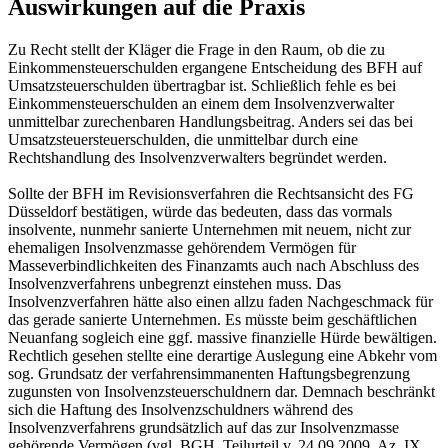
Auswirkungen auf die Praxis
Zu Recht stellt der Kläger die Frage in den Raum, ob die zu
Einkommensteuerschulden ergangene Entscheidung des BFH auf
Umsatzsteuerschulden übertragbar ist. Schließlich fehle es bei
Einkommensteuerschulden an einem dem Insolvenzverwalter
unmittelbar zurechenbaren Handlungsbeitrag. Anders sei das bei
Umsatzsteuersteuerschulden, die unmittelbar durch eine
Rechtshandlung des Insolvenzverwalters begründet werden.
Sollte der BFH im Revisionsverfahren die Rechtsansicht des FG
Düsseldorf bestätigen, würde das bedeuten, dass das vormals
insolvente, nunmehr sanierte Unternehmen mit neuem, nicht zur
ehemaligen Insolvenzmasse gehörendem Vermögen für
Masseverbindlichkeiten des Finanzamts auch nach Abschluss des
Insolvenzverfahrens unbegrenzt einstehen muss. Das
Insolvenzverfahren hätte also einen allzu faden Nachgeschmack für
das gerade sanierte Unternehmen. Es müsste beim geschäftlichen
Neuanfang sogleich eine ggf. massive finanzielle Hürde bewältigen.
Rechtlich gesehen stellte eine derartige Auslegung eine Abkehr vom
sog. Grundsatz der verfahrensimmanenten Haftungsbegrenzung
zugunsten von Insolvenzsteuerschuldnern dar. Demnach beschränkt
sich die Haftung des Insolvenzschuldners während des
Insolvenzverfahrens grundsätzlich auf das zur Insolvenzmasse
gehörende Vermögen (vgl. BGH, Teilurteil v. 24.09.2009, Az. IX