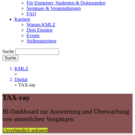
Für Einsteiger, Studenten & Doktoranden
Seminare & Veranstaltungen
FAQ
Karriere
Warum KMLZ
Dein Einstieg
Events
Stellenanzeigen
Suche
KMLZ
»
Digital
» TAX-ray
TAX-ray
BI-Dashboard zur Auswertung und Überwachung
von steuerlichen Vorgängen
Unverbindlich anfragen