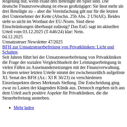
Regelung nur, wenn exakt drei Beteiligte im Spiel sind. Die
deutsche Finanzverwaltung ist etwas großzügiger: Sie lässt mehr als
drei Beteiligte zu – aber die Vereinfachung gilt nur für die letzten
drei Unternehmer der Kette (Abschn. 25b Abs. 2 UStAE). Beides
steht so nicht im Wortlaut der EU-Norm. Sind diese
Einschränkungen überhaupt zulässig? Das EuG sagt im aktuellen
Urteil vom 03.12.2025 (T‑646/24) klar: Nein.
04.12.2025
Umsatzsteuer Newsletter 47/2025
BFH zur Umsatzsteuerbefreiung von Privatkliniken: Licht und
Schatten
Seit Jahren führt bei der Umsatzsteuerbefreiung von Privatkliniken
die Frage der sozialen Vergleichbarkeit der Leistungserbringung in
vielen Fällen zu Auseinandersetzungen mit der Finanzverwaltung.
In einem seiner letzten Urteile nimmt der zwischenzeitlich aufgelöste
XI. Senat des BFH (Az.: XI R 36/23) zu verschiedenen
Einzelaspekten dieses Merkmals Stellung. Die Entscheidung ging
zwar zu Lasten der klagenden Klinik aus. Dennoch ergeben sich aus
dem Urteil auch positive Aspekte für Privatkliniken, die die
Steuerbefreiung anstreben.
Mehr laden