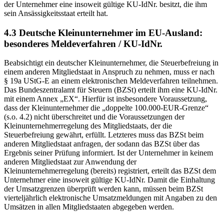
der Unternehmer eine insoweit gültige KU-IdNr. besitzt, die ihm
sein Ansässigkeitsstaat erteilt hat.
4.3 Deutsche Kleinunternehmer im EU-Ausland:
besonderes Meldeverfahren / KU-IdNr.
Beabsichtigt ein deutscher Kleinunternehmer, die Steuerbefreiung in
einem anderen Mitgliedstaat in Anspruch zu nehmen, muss er nach
§ 19a UStG-E an einem elektronischen Meldeverfahren teilnehmen.
Das Bundeszentralamt für Steuern (BZSt) erteilt ihm eine KU-IdNr.
mit einem Annex „EX“. Hierfür ist insbesondere Voraussetzung,
dass der Kleinunternehmer die „doppelte 100.000-EUR-Grenze“
(s.o. 4.2) nicht überschreitet und die Voraussetzungen der
Kleinunternehmerregelung des Mitgliedstaats, der die
Steuerbefreiung gewährt, erfüllt. Letzteres muss das BZSt beim
anderen Mitgliedstaat anfragen, der sodann das BZSt über das
Ergebnis seiner Prüfung informiert. Ist der Unternehmer in keinem
anderen Mitgliedstaat zur Anwendung der
Kleinunternehmerregelung (bereits) registriert, erteilt das BZSt dem
Unternehmer eine insoweit gültige KU-IdNr. Damit die Einhaltung
der Umsatzgrenzen überprüft werden kann, müssen beim BZSt
vierteljährlich elektronische Umsatzmeldungen mit Angaben zu den
Umsätzen in allen Mitgliedstaaten abgegeben werden.