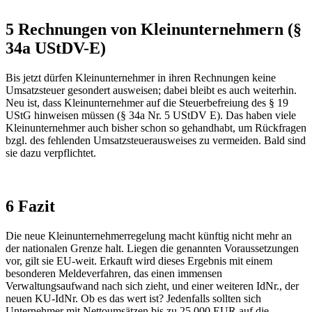
5 Rechnungen von Kleinunternehmern (§
34a UStDV-E)
Bis jetzt dürfen Kleinunternehmer in ihren Rechnungen keine
Umsatzsteuer gesondert ausweisen; dabei bleibt es auch weiterhin.
Neu ist, dass Kleinunternehmer auf die Steuerbefreiung des § 19
UStG hinweisen müssen (§ 34a Nr. 5 UStDV E). Das haben viele
Kleinunternehmer auch bisher schon so gehandhabt, um Rückfragen
bzgl. des fehlenden Umsatzsteuerausweises zu vermeiden. Bald sind
sie dazu verpflichtet.
6 Fazit
Die neue Kleinunternehmerregelung macht künftig nicht mehr an
der nationalen Grenze halt. Liegen die genannten Voraussetzungen
vor, gilt sie EU-weit. Erkauft wird dieses Ergebnis mit einem
besonderen Meldeverfahren, das einen immensen
Verwaltungsaufwand nach sich zieht, und einer weiteren IdNr., der
neuen KU-IdNr. Ob es das wert ist? Jedenfalls sollten sich
Unternehmer mit Nettoumsätzen bis zu 25.000 EUR auf die