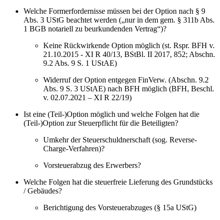
Welche Formerfordernisse müssen bei der Option nach § 9
Abs. 3 UStG beachtet werden („nur in dem gem. § 311b Abs.
1 BGB notariell zu beurkundenden Vertrag“)?
Keine Rückwirkende Option möglich (st. Rspr. BFH v.
21.10.2015 - XI R 40/13, BStBl. II 2017, 852; Abschn.
9.2 Abs. 9 S. 1 UStAE)
Widerruf der Option entgegen FinVerw. (Abschn. 9.2
Abs. 9 S. 3 UStAE) nach BFH möglich (BFH, Beschl.
v. 02.07.2021 – XI R 22/19)
Ist eine (Teil-)Option möglich und welche Folgen hat die
(Teil-)Option zur Steuerpflicht für die Beteiligten?
Umkehr der Steuerschuldnerschaft (sog. Reverse-
Charge-Verfahren)?
Vorsteuerabzug des Erwerbers?
Welche Folgen hat die steuerfreie Lieferung des Grundstücks
/ Gebäudes?
Berichtigung des Vorsteuerabzuges (§ 15a UStG)