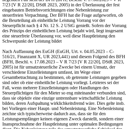
7/23 [V R 22/20], DStR 2023, 2005) in der Überlassung der fest
eingebauten Betriebsvorrichtungen eine Nebenleistung zur
steuerfreien Verpachtung. Der BFH hat die Frage aufgeworfen, ob
die Beurteilung als einheitliche Leistung Vorrang vor der
Steuerpflicht nach § 4 Nr. 12 S. 2 UStG genießt. Sofern der Vorrang
des Prinzips der einheitlichen Leistung bejaht wird, liegt insgesamt
eine steuerfreie Überlassung vor, weil diese Hauptleistung den
Schwerpunkt der Leistung bildet
Nach Auffassung des EuGH (EuGH, Urt. v. 04.05.2023 – C-
516/21, Finanzamt X, UR 2023,441) und diesem Folgend des BFH
(BFH, Beschl. v. 17.08.2023 – V R 7/23 [V R 22/20], DStR 2023,
2005) ist für umsatzsteuerliche Zwecke bei einem Umsatz, der
verschiedene Einzelleistungen umfasst, im Wege einer
Gesamtbetrachtung zu bestimmen, ob getrennte Leistungen gegeben
sind oder ob eine einheitliche Leistung vorliegt. Letzteres sei der
Fall, wenn mehrere Einzelleistungen oder Handlungen des
Steuerpflichtigen für den Mieter so eng miteinander verbunden sind,
dass sie objektiv eine einzige untrennbare wirtschaftliche Leistung
bilden, deren Aufspaltung wirklichkeitsfremd wäre. Dies gelte insb.
bei Vorliegen einer Haupt- und Nebenleistung. Eine Nebenleistung
zeichne sich typischerweise dadurch aus, dass sie für den
Leistungsempfänger keinen eigenen Zweck darstellt, sondern einer
Inanspruchnahme der Hauptleistung unter optimalen Bedingungen