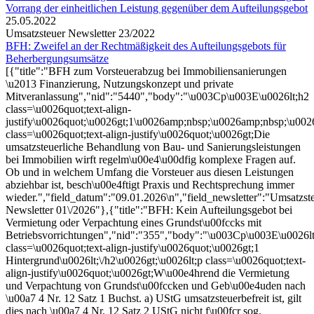
Vorrang der einheitlichen Leistung gegenüber dem Aufteilungsgebot
25.05.2022
Umsatzsteuer Newsletter 23/2022
BFH: Zweifel an der Rechtmäßigkeit des Aufteilungsgebots für
Beherbergungsumsätze
[{"title":"BFH zum Vorsteuerabzug bei Immobiliensanierungen
\u2013 Finanzierung, Nutzungskonzept und private
Mitveranlassung","nid":"5440","body":"\u003Cp\u003E\u0026lt;h2
class=\u0026quot;text-align-
justify\u0026quot;\u0026gt;1\u0026amp;nbsp;\u0026amp;nbsp;\u0026
class=\u0026quot;text-align-justify\u0026quot;\u0026gt;Die
umsatzsteuerliche Behandlung von Bau- und Sanierungsleistungen
bei Immobilien wirft regelm\u00e4\u00dfig komplexe Fragen auf.
Ob und in welchem Umfang die Vorsteuer aus diesen Leistungen
abziehbar ist, besch\u00e4ftigt Praxis und Rechtsprechung immer
wieder.","field_datum":"09.01.2026\n","field_newsletter":"Umsatzst
Newsletter 01\/2026"},{"title":"BFH: Kein Aufteilungsgebot bei
Vermietung oder Verpachtung eines Grundst\u00fccks mit
Betriebsvorrichtungen","nid":"355","body":"\u003Cp\u003E\u0026l
class=\u0026quot;text-align-justify\u0026quot;\u0026gt;1
Hintergrund\u0026lt;\/h2\u0026gt;\u0026lt;p class=\u0026quot;text-
align-justify\u0026quot;\u0026gt;W\u00e4hrend die Vermietung
und Verpachtung von Grundst\u00fccken und Geb\u00e4uden nach
\u00a7 4 Nr. 12 Satz 1 Buchst. a) UStG umsatzsteuerbefreit ist, gilt
dies nach \u00a7 4 Nr. 12 Satz 2 UStG nicht f\u00fcr sog.