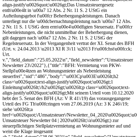
align-justify\u0026quot;\u0026gt;Das Umsatzsteuergesetz
enth\u00e4lt in \u00a7 12 Abs. 2 Nr. 11 S. 2 UStG ein
Aufteilungsgebot f\u00fcr Beherbergungsleistungen. Danach
unterliegt nur die \u00dcbernachtungsleistung nach \u00a7 12 Abs.
2 Nr. 11 S. 1 UStG dem erm\u00e4\u00dfigten Steuersatz. F\u00fcr
Nebenleistungen, die nicht unmittelbar der Beherbergung dienen,
gilt dagegen nach \u00a7 12 Abs. 2 Nr. 11 S. 2 UStG der
Regelsteuersatz. In der Vergangenheit vertrat der XI. Senat des BFH
(Urt. v. 24.04.2013 \u2013 XI R 3\/11 \u2013 Fr\u00fchst\u00fcck;
Urt.
v.","field_datum":"25.05.2022\n","field_newsletter":"Umsatzsteuer
Newsletter 23\/2022"},{"title":"BFH: Vermietung von PKW-
Stellpl\u00e4tzen an Wohnungsmieter als Nebenleistung
steuerfrei","nid":"486","body":"\u003Cp\u003E\u0026lt;h2
class=\u0026quot;text-align-justify\u0026quot;\u0026gt;1
Einleitung\u0026lt;\/h2\u0026gt;\u0026lt;p class=\u0026quot;text-
align-justify\u0026quot;\u0026gt;Mit seinem Urteil vom 10.12.2020
hebt der 5. Senat des BFH (Az: V R 41\/19) das vorausgegangene
Urteil des FG Th\u00fcringen vom 27.06.2019 (Az: 3 K 246\/19;
siehe \u0026lt;a
href=\u0026quot;\/Umsatzsteuer\/Newsletter_04_2020\u0026quot;\
Umsatzsteuer Newsletter 04 | 2020\u0026lt;\/a\u0026gt;) zur
steuerpflichtigen Stellplatzvermietung an Wohnungsmieter auf und
weist die Klage insgesamt
ab.","field_datum":"28.06.2021\n","field_newsletter":"Umsatzsteuer