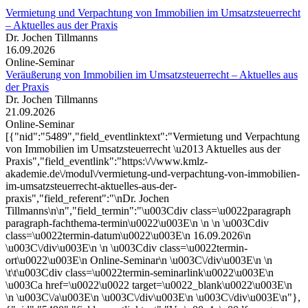
Vermietung und Verpachtung von Immobilien im Umsatzsteuerrecht
– Aktuelles aus der Praxis
Dr. Jochen Tillmanns
16.09.2026
Online-Seminar
Veräußerung von Immobilien im Umsatzsteuerrecht – Aktuelles aus
der Praxis
Dr. Jochen Tillmanns
21.09.2026
Online-Seminar
[{"nid":"5489","field_eventlinktext":"Vermietung und Verpachtung
von Immobilien im Umsatzsteuerrecht \u2013 Aktuelles aus der
Praxis","field_eventlink":"https:\/\/www.kmlz-
akademie.de\/modul\/vermietung-und-verpachtung-von-immobilien-
im-umsatzsteuerrecht-aktuelles-aus-der-
praxis","field_referent":"\nDr. Jochen
Tillmanns\n\n","field_termin":"\u003Cdiv class=\u0022paragraph
paragraph-fachthema-termin\u0022\u003E\n \n \n \u003Cdiv
class=\u0022termin-datum\u0022\u003E\n 16.09.2026\n
\u003C\/div\u003E\n \n \u003Cdiv class=\u0022termin-
ort\u0022\u003E\n Online-Seminar\n \u003C\/div\u003E\n \n
\t\t\u003Cdiv class=\u0022termin-seminarlink\u0022\u003E\n
\u003Ca href=\u0022\u0022 target=\u0022_blank\u0022\u003E\n
\n \u003C\/a\u003E\n \u003C\/div\u003E\n \u003C\/div\u003E\n"},