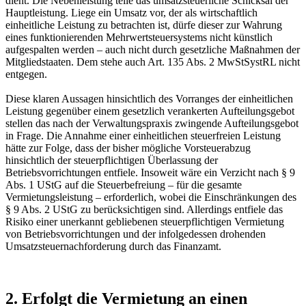
dient. Die Nebenleistung teile das umsatzsteuerliche Schicksal der
Hauptleistung. Liege ein Umsatz vor, der als wirtschaftlich
einheitliche Leistung zu betrachten ist, dürfe dieser zur Wahrung
eines funktionierenden Mehrwertsteuersystems nicht künstlich
aufgespalten werden – auch nicht durch gesetzliche Maßnahmen der
Mitgliedstaaten. Dem stehe auch Art. 135 Abs. 2 MwStSystRL nicht
entgegen.
Diese klaren Aussagen hinsichtlich des Vorranges der einheitlichen
Leistung gegenüber einem gesetzlich verankerten Aufteilungsgebot
stellen das nach der Verwaltungspraxis zwingende Aufteilungsgebot
in Frage. Die Annahme einer einheitlichen steuerfreien Leistung
hätte zur Folge, dass der bisher mögliche Vorsteuerabzug
hinsichtlich der steuerpflichtigen Überlassung der
Betriebsvorrichtungen entfiele. Insoweit wäre ein Verzicht nach § 9
Abs. 1 UStG auf die Steuerbefreiung – für die gesamte
Vermietungsleistung – erforderlich, wobei die Einschränkungen des
§ 9 Abs. 2 UStG zu berücksichtigen sind. Allerdings entfiele das
Risiko einer unerkannt gebliebenen steuerpflichtigen Vermietung
von Betriebsvorrichtungen und der infolgedessen drohenden
Umsatzsteuernachforderung durch das Finanzamt.
2. Erfolgt die Vermietung an einen