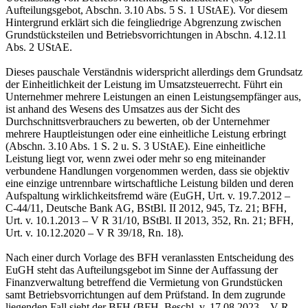
Aufteilungsgebot, Abschn. 3.10 Abs. 5 S. 1 UStAE). Vor diesem
Hintergrund erklärt sich die feingliedrige Abgrenzung zwischen
Grundstücksteilen und Betriebsvorrichtungen in Abschn. 4.12.11
Abs. 2 UStAE.
Dieses pauschale Verständnis widerspricht allerdings dem Grundsatz
der Einheitlichkeit der Leistung im Umsatzsteuerrecht. Führt ein
Unternehmer mehrere Leistungen an einen Leistungsempfänger aus,
ist anhand des Wesens des Umsatzes aus der Sicht des
Durchschnittsverbrauchers zu bewerten, ob der Unternehmer
mehrere Hauptleistungen oder eine einheitliche Leistung erbringt
(Abschn. 3.10 Abs. 1 S. 2 u. S. 3 UStAE). Eine einheitliche
Leistung liegt vor, wenn zwei oder mehr so eng miteinander
verbundene Handlungen vorgenommen werden, dass sie objektiv
eine einzige untrennbare wirtschaftliche Leistung bilden und deren
Aufspaltung wirklichkeitsfremd wäre (EuGH, Urt. v. 19.7.2012 –
C-44/11, Deutsche Bank AG, BStBl. II 2012, 945, Tz. 21; BFH,
Urt. v. 10.1.2013 – V R 31/10, BStBl. II 2013, 352, Rn. 21; BFH,
Urt. v. 10.12.2020 – V R 39/18, Rn. 18).
Nach einer durch Vorlage des BFH veranlassten Entscheidung des
EuGH steht das Aufteilungsgebot im Sinne der Auffassung der
Finanzverwaltung betreffend die Vermietung von Grundstücken
samt Betriebsvorrichtungen auf dem Prüfstand. In dem zugrunde
liegenden Fall sieht der BFH (BFH, Beschl. v. 17.08.2023 – V R