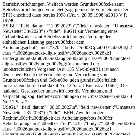
Betriebsvorrichtungen. Vielfach werden Grundst\u00fccke samt
Betriebsvorrichtungen vermietet (sog. gemischte Vermietung). Der
BFH entschied dazu bereits 1998 (Urt. v. 28.05.1998 \u2013 V R
19\/96,
BStBl.","field_datum":"11.09.2023\n","field_newsletter":"Umsatzste
Newsletter 38\/2023"},{"title":"EuGH zur Vermietung eines
Geb\u00e4udes samt Betriebsvorrichtungen: Vorrang der
einheitlichen Leistung gegen\u00fcber dem
Aufteilungsgebot","nid":"370","body":"\u003Cp\u003E\u0026lt;h2
class=\u0026quot;text-align-justify\u0026quot;\u0026gt;1
Hintergrund\u0026lt;\/h2\u0026gt;\u0026lt;p class=\u0026quot;text-
align-justify\u0026quot;\u0026gt;Entsprechend der
unionsrechtlichen Vorgaben (Art. 135 MwStSystRL) ist nach
deutschem Recht die Vermietung und Verpachtung von
Grundst\u00fccken und Geb\u00e4uden grunds\u00e4tzlich
umsatzsteuerbefreit (\u00a7 4 Nr. 12 Satz 1 Buchst. a. UStG). Der
nationale Gesetzgeber unterwirft aber die Vermietung und
Verpachtung sog. Betriebsvorrichtungen der Umsatzsteuer (\u00a7 4
Nr. 12 Satz 2
UStG).","field_datum":"08.05.2023\n","field_newsletter":"Umsatzst
Newsletter 23\/2023"},{"title":"BFH: Zweifel an der
Rechtm\u00e4\u00dfigkeit des Aufteilungsgebots f\u00fcr
Beherbergungsums\u00e4tze","nid":"435","body":"\u003Cp\u003E\
class=\u0026quot;text-align-justify\u0026quot;\u0026gt;1
Hintergrund\u0026lt;\/h2\u0026gt;\u0026lt;p class=\u0026quot;text-