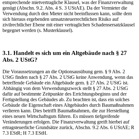
entsprechende mietvertragliche Klausel, was der Finanzverwaltung
genügt (Abschn. 9.2. Abs. 4 S. 3 UStAE). Da der Vermieter die
Verwendung durch den Mieter nicht beeinflussen kann, sollte dem
sich hieraus ergebenden umsatzsteuerrechtlichen Risiko auf
zivilrechtlicher Ebene mit einer vertraglichen Schadensersatzklausel
begegnet werden (s. Musterklausel).
3.1. Handelt es sich um ein Altgebäude nach § 27
Abs. 2 UStG?
Die Voraussetzungen an die Optionsausübung gem. § 9 Abs. 2
UStG finden nach § 27 Abs. 2 UStG keine Anwendung, wenn das
betreffende Gebäude ein Altgebäude gem. § 27 Abs. 2 UStG ist.
Abhängig von dem Verwendungszweck stellt § 27 Abs. 2 UStG
dafür auf bestimmte Zeitpunkte des Errichtungsbeginns und der
Fertigstellung des Gebäudes ab. Zu beachten ist, dass ein solches
Gebäude die Eigenschaft eines Altgebäudes durch Baumaßnahmen
verlieren kann. Dies betrifft Baumaßnahmen, die zur Herstellung
eines neuen Wirtschaftsguts führen. Es müssen tiefgreifende
Veränderungen erfolgen. Die Finanzverwaltung greift hierbei auf
ertragsteuerliche Grundsätze zurück, Abschn. 9.2 Abs. 6 UStAE; R
7.3 EStR; H 7.3 EStH.