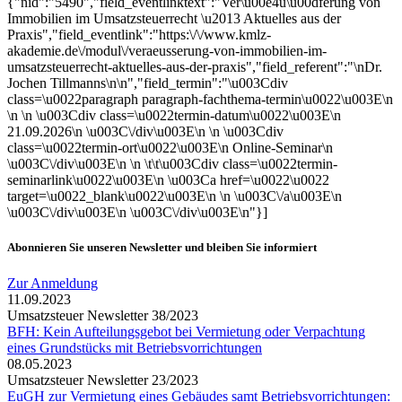
{"nid":"5490","field_eventlinktext":"Ver\u00e4u\u00dferung von
Immobilien im Umsatzsteuerrecht \u2013 Aktuelles aus der
Praxis","field_eventlink":"https:\/\/www.kmlz-
akademie.de\/modul\/veraeusserung-von-immobilien-im-
umsatzsteuerrecht-aktuelles-aus-der-praxis","field_referent":"\nDr.
Jochen Tillmanns\n\n","field_termin":"\u003Cdiv
class=\u0022paragraph paragraph-fachthema-termin\u0022\u003E\n
\n \n \u003Cdiv class=\u0022termin-datum\u0022\u003E\n
21.09.2026\n \u003C\/div\u003E\n \n \u003Cdiv
class=\u0022termin-ort\u0022\u003E\n Online-Seminar\n
\u003C\/div\u003E\n \n \t\t\u003Cdiv class=\u0022termin-
seminarlink\u0022\u003E\n \u003Ca href=\u0022\u0022
target=\u0022_blank\u0022\u003E\n \n \u003C\/a\u003E\n
\u003C\/div\u003E\n \u003C\/div\u003E\n"}]
Abonnieren Sie unseren Newsletter und bleiben Sie informiert
Zur Anmeldung
11.09.2023
Umsatzsteuer Newsletter 38/2023
BFH: Kein Aufteilungsgebot bei Vermietung oder Verpachtung
eines Grundstücks mit Betriebsvorrichtungen
08.05.2023
Umsatzsteuer Newsletter 23/2023
EuGH zur Vermietung eines Gebäudes samt Betriebsvorrichtungen: