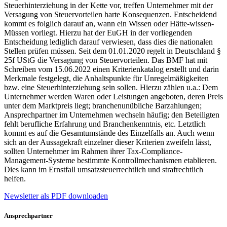
Steuerhinterziehung in der Kette vor, treffen Unternehmer mit der
Versagung von Steuervorteilen harte Konsequenzen. Entscheidend
kommt es folglich darauf an, wann ein Wissen oder Hätte-wissen-
Müssen vorliegt. Hierzu hat der EuGH in der vorliegenden
Entscheidung lediglich darauf verwiesen, dass dies die nationalen
Stellen prüfen müssen. Seit dem 01.01.2020 regelt in Deutschland §
25f UStG die Versagung von Steuervorteilen. Das BMF hat mit
Schreiben vom 15.06.2022 einen Kriterienkatalog erstellt und darin
Merkmale festgelegt, die Anhaltspunkte für Unregelmäßigkeiten
bzw. eine Steuerhinterziehung sein sollen. Hierzu zählen u.a.: Dem
Unternehmer werden Waren oder Leistungen angeboten, deren Preis
unter dem Marktpreis liegt; branchenunübliche Barzahlungen;
Ansprechpartner im Unternehmen wechseln häufig; den Beteiligten
fehlt berufliche Erfahrung und Branchenkenntnis, etc. Letztlich
kommt es auf die Gesamtumstände des Einzelfalls an. Auch wenn
sich an der Aussagekraft einzelner dieser Kriterien zweifeln lässt,
sollten Unternehmer im Rahmen ihrer Tax-Compliance-
Management-Systeme bestimmte Kontrollmechanismen etablieren.
Dies kann im Ernstfall umsatzsteuerrechtlich und strafrechtlich
helfen.
Newsletter als PDF downloaden
Ansprechpartner