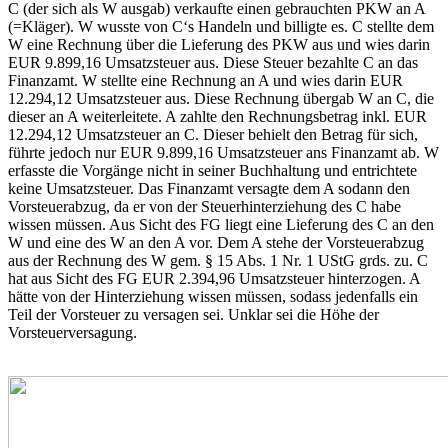
C (der sich als W ausgab) verkaufte einen gebrauchten PKW an A
(=Kläger). W wusste von C‘s Handeln und billigte es. C stellte dem
W eine Rechnung über die Lieferung des PKW aus und wies darin
EUR 9.899,16 Umsatzsteuer aus. Diese Steuer bezahlte C an das
Finanzamt. W stellte eine Rechnung an A und wies darin EUR
12.294,12 Umsatzsteuer aus. Diese Rechnung übergab W an C, die
dieser an A weiterleitete. A zahlte den Rechnungsbetrag inkl. EUR
12.294,12 Umsatzsteuer an C. Dieser behielt den Betrag für sich,
führte jedoch nur EUR 9.899,16 Umsatzsteuer ans Finanzamt ab. W
erfasste die Vorgänge nicht in seiner Buchhaltung und entrichtete
keine Umsatzsteuer. Das Finanzamt versagte dem A sodann den
Vorsteuerabzug, da er von der Steuerhinterziehung des C habe
wissen müssen. Aus Sicht des FG liegt eine Lieferung des C an den
W und eine des W an den A vor. Dem A stehe der Vorsteuerabzug
aus der Rechnung des W gem. § 15 Abs. 1 Nr. 1 UStG grds. zu. C
hat aus Sicht des FG EUR 2.394,96 Umsatzsteuer hinterzogen. A
hätte von der Hinterziehung wissen müssen, sodass jedenfalls ein
Teil der Vorsteuer zu versagen sei. Unklar sei die Höhe der
Vorsteuerversagung.